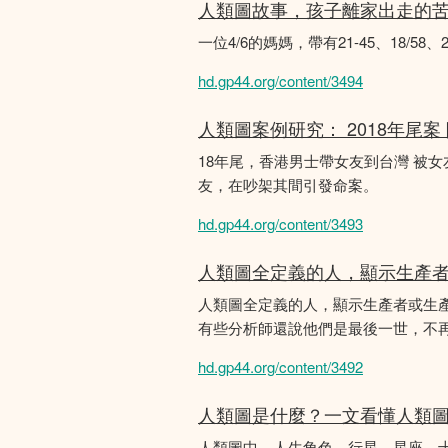
人類圖故事，孩子離家出走的
一位4/6的媽媽，帶有21-45、18/5
hd.gp44.org/content/3494
人類圖案例研究： 2018年尾案
18年尾，香港男士帶女友到台灣 被
友，在吵架其間引發命案。
hd.gp44.org/content/3493
人類圖全定義的人，顯示生產
人類圖全定義的人，顯示生產者或生
有些分析師還說他們是最後一世，不
hd.gp44.org/content/3492
人類圖是什麼？一文看懂人類
人類圖中，人生角色，行星、星座、