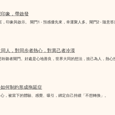
深印象，帶啟發
言，印象與啟示。 閘門1 - 預感優先來，幸運聚人多。閘門2 - 隨意
火同人，對同步者熱心，對異己者冷漠
不是聆聽者閘門。好處是心地善良，世界大同的想法，捨己為人，熱心
心如何制約形成拖延症
中心，被當下的體驗、感覺、吸引，綁定自己持續「不想轉換」。