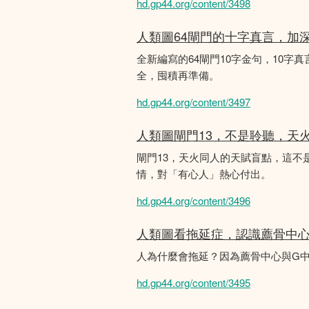
hd.gp44.org/content/3498
人類圖64閘門的十字真言，加
全新編寫的64閘門10字金句，10字真
全，囤積再準備。
hd.gp44.org/content/3497
人類圖閘門13，不是聆聽，天
閘門13，天火同人的天賦盲點，這
情，對「有心人」熱心付出。
hd.gp44.org/content/3496
人類圖看拖延症，認識薦骨中
人為什麼會拖延？因為薦骨中心與G
hd.gp44.org/content/3495