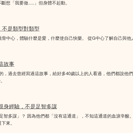
想「我要做.....」但身體不起動。
分析，不是類型對類型
薦骨中心，體驗什麼是愛，什麼使自己快樂。 從G中心了解自己與他
似這故事
故事的，過去曾經寫過這故事，給好多40歲以上的人看過，他們都說他
受。
的親身經驗，不是足智多謀
「足智多謀」？ 因為他們都「沒有這通道」，不知這通道的血淚辛酸。
退下來。