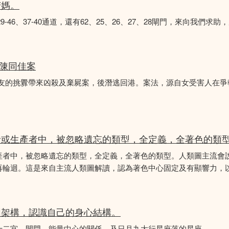
苦媽。
8、29-46、37-40通道，還有62、25、26、27、28閘門，來向我
 陳同佳案
女友的挑釁帶來凶殺及棄屍案，後潛逃回港。案法，源自女受害人在
者或生產者中，被忽略遺忘的類型，全定義，全著色的類
產者中，被忽略遺忘的類型，全定義，全著色的類型。人類圖主流會
再輪迴。這是來自主流人類圖解讀，認為著色中心固定及有顯響力，以
圖架構，認識自己的身心結構。
十二宫、閘門、能量中心的關係，及日月九大行星座落的星座。