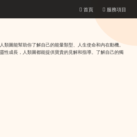
首頁
服務項目
人類圖能幫助你了解自己的能量類型、人生使命和內在動機。
靈性成長，人類圖都能提供寶貴的見解和指導。了解自己的獨