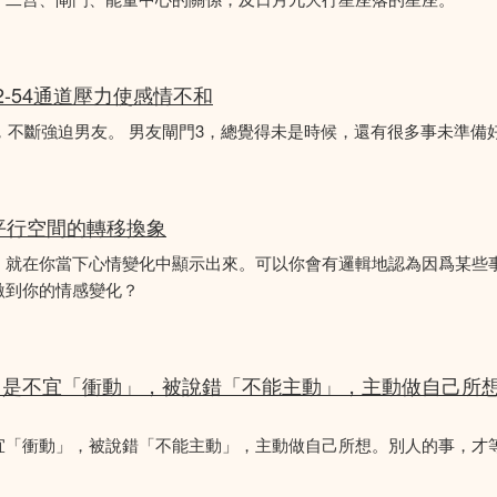
2-54通道壓力使感情不和
婚，不斷強迫男友。 男友閘門3，總覺得未是時候，還有很多事未準備
平行空間的轉移換象
，就在你當下心情變化中顯示出來。可以你會有邏輯地認為因爲某些
激到你的情感變化？
，是不宜「衝動」，被說錯「不能主動」，主動做自己所
宜「衝動」，被說錯「不能主動」，主動做自己所想。別人的事，才