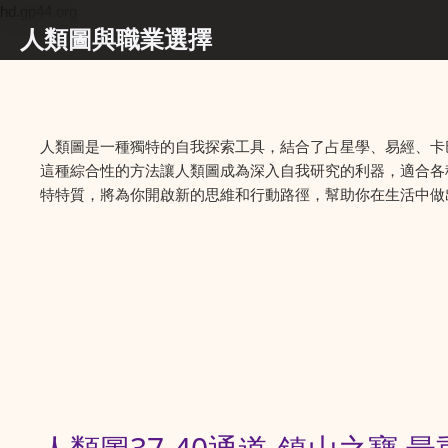
hd.gp44.org
人類圖與職業選擇
人類圖是一種獨特的自我探索工具，結合了占星學、易經、卡
這種綜合性的方法讓人類圖成為深入自我研究的利器，適合各
特特質，將為你開啟新的思維和行動路徑，幫助你在生活中做