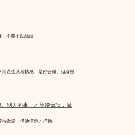
好，不能衝動結婚。
事而產生某種情感，是好合理。但縁機
想。別人的事，才等待邀請，溝
等待邀請，溝通清楚才行動。