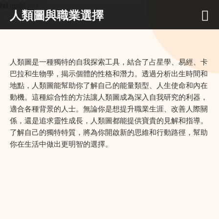
hd.gp44.org
人類圖與職業選擇
人類圖是一種獨特的自我探索工具，結合了占星學、易經、卡
巴拉和生物學，揭示個體的性格和潛力。透過分析出生時間和
地點，人類圖能幫助你了解自己的能量類型、人生使命和內在
動機。這種綜合性的方法讓人類圖成為深入自我研究的利器，
適合各種背景的人士。無論你是想提升職業生涯、改善人際關
係，還是追求靈性成長，人類圖都能提供寶貴的見解和指導。
了解自己的獨特特質，將為你開啟新的思維和行動路徑，幫助
你在生活中做出更明智的選擇。