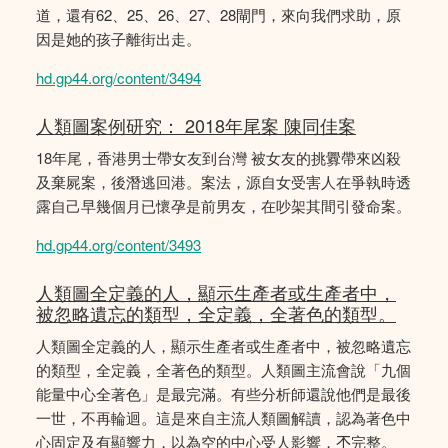
道，還有62、25、26、27、28閘門，來向我們求助，原
因是她的孩子離街出走。
hd.gp44.org/content/3494
人類圖案例研究： 2018年尾案 陳同佳案
18年尾，香港男士帶女友到台灣 被女友的挑釁帶來凶殺
及棄屍案，後潛逃回港。案法，源自女受害人在爭執時透
露自己早幾個月已懷孕是前男友，在吵架其間引發命案。
hd.gp44.org/content/3493
人類圖全定義的人，顯示生產者或生產者中，
被忽略遺忘的類型，全定義，全著色的類型。
人類圖全定義的人，顯示生產者或生產者中，被忽略遺忘
的類型，全定義，全著色的類型。人類圖主流會說「九個
能量中心全著色」是最完滿。有些分析師還說他們是最後
一世，不再輪迴。這是來自主流人類圖解讀，認為著色中
心固定及有顯響力，以為空的中心受人影響，𣎴完整。