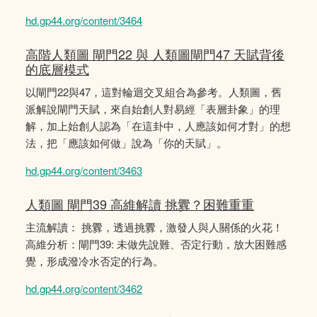
hd.gp44.org/content/3464
高階人類圖 閘門22 與 人類圖閘門47 天賦背後
的底層模式
以閘門22與47，這對輪迴交叉組合為參考。人類圖，舊
派解說閘門天賦，來自始創人對易經「表層卦象」的理
解，加上始創人認為「在這卦中，人應該如何才對」的想
法，把「應該如何做」說為「你的天賦」。
hd.gp44.org/content/3463
人類圖 閘門39 高維解讀 挑釁？困難重重
主流解讀： 挑釁，透過挑釁，激發人與人關係的火花！
高維分析：閘門39: 未做先說難、否定行動，放大困難感
覺，形成潑冷水否定的行為。
hd.gp44.org/content/3462