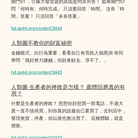
閘門51 ，引爆大發雷霆的原因是問非所答！ 如果閘門51
問「何時有、何時完成」 只須要回答「時間」 沒有「時
間」答案！ 只須回答「未有答案」
hd.gp44.org/content/3444
人類圖不教你的財富秘密
金錢模式，比行為重要，看看自己有否跌入個黑洞 有同
學問「我好努力賺錢，但財來財去。淨不了。」
hd.gp44.org/content/3443
人類圖 生產者的挫敗是怎樣？ 薦體回應真的有
用？
什麼是生產者的挫敗？ 想想你好想買一部電話，不過大
貴一直不捨得買，到你真的說服自己要買了，去到店中，
發現無貨，停產，你以後也無法買了。 這種體驗，就是
挫敗。
hd.gp44.org/content/3442