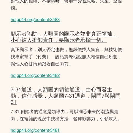
對他人的拒絕、不接納時，會加一分被忽略、失望、空虛
感。
hd.gp44.org/content/3483
顯示者陷阱，人類圖的顯示者並非真正領袖，
小心被人推卸責任，要顯示者承擔一切。
真正顯示者，別人否定也做，無錢便找人集資，無技術便
找專家幫手（付費），說話實際地說服人相信自己所想，
讓他人心甘情願跟著自己向前。
hd.gp44.org/content/3482
7-31通道，人類圖的領袖通道，由心而發主
動，信任感覺，人類圖7-31通道，閘門7與閘門
31
7-31 創始者的通道是領導力，可以洞悉未來的潮流與走
向，在複雜的現況中找出方法，發揮影響力，引領眾人。
hd.gp44.org/content/3481