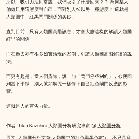
所以，吸引力法則常說，我們吸引了什麼回來？？ 為何某人
偏偏只用這態度對自己，而對別人卻以另一種態度？ 這就是
人類圖中，紅黑閘門關係的奧妙。
直到目前，只有人類圖高階訊息，才會大膽這樣的解讀人類圖
紅里的關係。
而在過去亦有很多如實活現的案例，引證人類圖高階解讀的說
法。
而更有趣是，當人們覺知，說一句「閘門停些制約」，心便回
到當下平靜，別人就如解咒一樣停下自己紅色閘門反應的影
響。
這就是人的宣告力量。
作者: Titan Kazuhiro 人類圖分析研究專家 @
人類圖分析
原文:
人類圖分析文章:人類圖中的紅色與黑色數字，不只是意