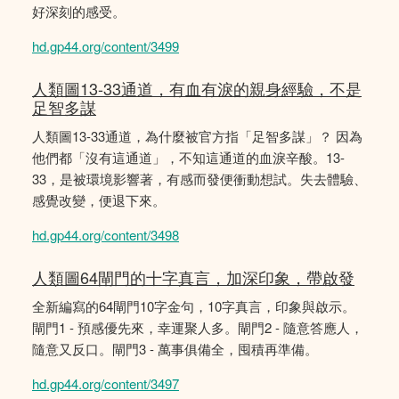
好深刻的感受。
hd.gp44.org/content/3499
人類圖13-33通道，有血有淚的親身經驗，不是
足智多謀
人類圖13-33通道，為什麼被官方指「足智多謀」？ 因為
他們都「沒有這通道」，不知這通道的血淚辛酸。13-
33，是被環境影響著，有感而發便衝動想試。失去體驗、
感覺改變，便退下來。
hd.gp44.org/content/3498
人類圖64閘門的十字真言，加深印象，帶啟發
全新編寫的64閘門10字金句，10字真言，印象與啟示。
閘門1 - 預感優先來，幸運聚人多。閘門2 - 隨意答應人，
隨意又反口。閘門3 - 萬事俱備全，囤積再準備。
hd.gp44.org/content/3497