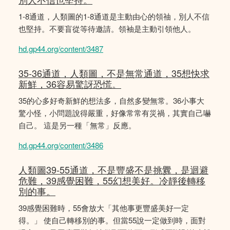
1-8通道，人類圖的1-8通道是主動由心的領䄂，別人不信
也堅持。不要盲從等待邀請。領袖是主動引領他人。
hd.gp44.org/content/3487
35-36通道，人類圖，不是無常通道，35想快求
新鮮，36容易驚訝恐慌。
35的心多好奇新鮮的想法多，自然多變無常。36小事大
驚小怪，小問題說得嚴重，好像常常有災禍，其實自己嚇
自己。 這是另一種「無常」反應。
hd.gp44.org/content/3486
人類圖39-55通道，不是豐盛不是挑釁，是迴避
危難，39感覺困難，55幻想美好。冷靜後轉移
別的事。
39感覺困難時，55會放大「其他事更豐盛美好一定
得。」 使自己轉移別的事。但當55說一定做到時，面對