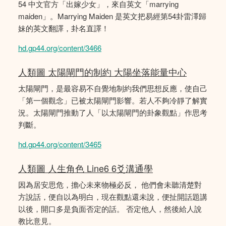
54 中文官方「出嫁少女」，來自英文「marrying
maiden」。Marrying Maiden 是英文把易經第54卦雷澤歸
妹的英文翻譯，卦名直譯！
hd.gp44.org/content/3466
人類圖 太陽閘門的制約 大陽坐落能量中心
太陽閘門，是最容易不自覺地制約我們思想反應，使自己
「第一個觀念」已被太陽閘門影響。若人不夠冷靜了解實
況。太陽閘門推動了人「以太陽閘門的卦象觀點」作思考
判斷。
hd.gp44.org/content/3465
人類圖 人生角色 Line6 6爻溝通學
因為居安思危，擔心未來物極必反， 他們會未聽清楚對
方說話，便自以為明白，現在觀點還未說，便扯開話題講
以後，開口多是負面否定的話。 否定他人，然後給人說
教比意見。