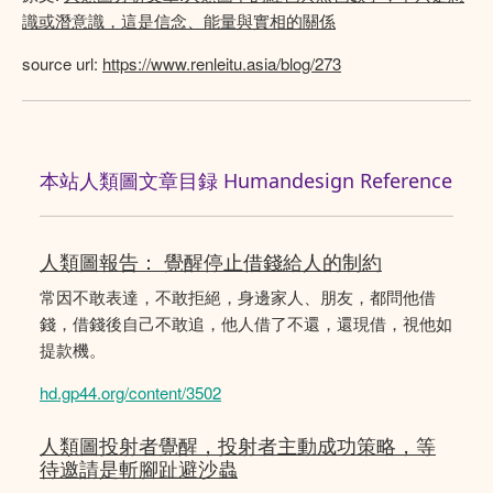
識或潛意識，這是信念、能量與實相的關係
source url:
https://www.renleitu.asia/blog/273
本站人類圖文章目録 Humandesign Reference
人類圖報告： 覺醒停止借錢給人的制約
常因不敢表達，不敢拒絕，身邊家人、朋友，都問他借
錢，借錢後自己不敢追，他人借了不還，還現借，視他如
提款機。
hd.gp44.org/content/3502
人類圖投射者覺醒，投射者主動成功策略，等
待邀請是斬腳趾避沙蟲