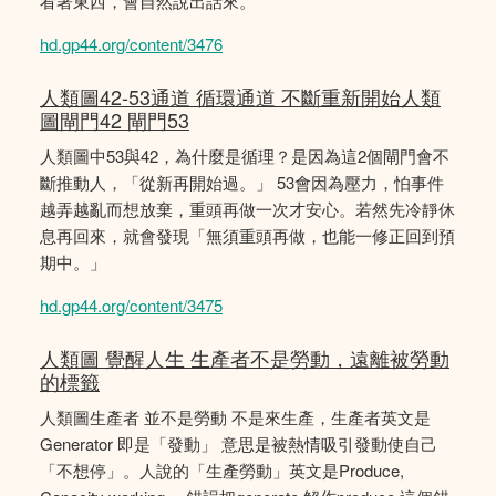
看著東西，會自然說出話來。
hd.gp44.org/content/3476
人類圖42-53通道 循環通道 不斷重新開始人類
圖閘門42 閘門53
人類圖中53與42，為什麼是循理？是因為這2個閘門會不
斷推動人，「從新再開始過。」 53會因為壓力，怕事件
越弄越亂而想放棄，重頭再做一次才安心。若然先冷靜休
息再回來，就會發現「無須重頭再做，也能一修正回到預
期中。」
hd.gp44.org/content/3475
人類圖 覺醒人生 生產者不是勞動，遠離被勞動
的標籤
人類圖生產者 並不是勞動 不是來生產，生產者英文是
Generator 即是「發動」 意思是被熱情吸引發動使自己
「不想停」。人說的「生產勞動」英文是Produce,