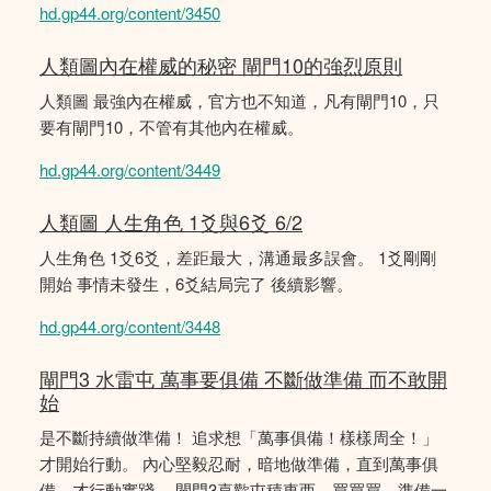
hd.gp44.org/content/3450
人類圖內在權威的秘密 閘門10的強烈原則
人類圖 最強內在權威，官方也不知道，凡有閘門10，只
要有閘門10，不管有其他內在權威。
hd.gp44.org/content/3449
人類圖 人生角色 1爻與6爻 6/2
人生角色 1爻6爻，差距最大，溝通最多誤會。 1爻剛剛
開始 事情未發生，6爻結局完了 後續影響。
hd.gp44.org/content/3448
閘門3 水雷屯 萬事要俱備 不斷做準備 而不敢開
始
是不斷持續做準備！ 追求想「萬事俱備！樣樣周全！」
才開始行動。 內心堅毅忍耐，暗地做準備，直到萬事俱
備，才行動實踐。 閘門3喜歡屯積東西，買買買，準備一