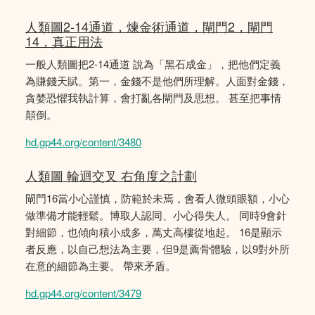
人類圖2-14通道，煉金術通道，閘門2，閘門
14，真正用法
一般人類圖把2-14通道 說為「黑石成金」，把他們定義
為賺錢天賦。第一，金錢不是他們所理解。人面對金錢，
貪婪恐懼我執計算，會打亂各閘門及思想。 甚至把事情
顛倒。
hd.gp44.org/content/3480
人類圖 輪迴交叉 右角度之計劃
閘門16當小心謹慎，防範於未焉，會看人微頭眼額，小心
做準備才能輕鬆。博取人認同、小心得失人。 同時9會針
對細節，也傾向積小成多，萬丈高樓從地起。 16是顯示
者反應，以自己想法為主要，但9是薦骨體驗，以9對外所
在意的細節為主要。 帶來矛盾。
hd.gp44.org/content/3479