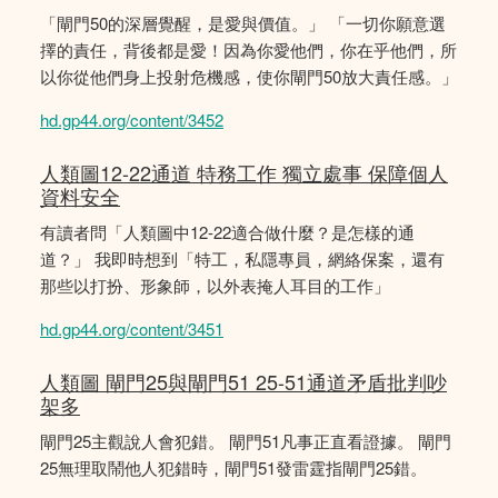
「閘門50的深層覺醒，是愛與價值。」 「一切你願意選
擇的責任，背後都是愛！因為你愛他們，你在乎他們，所
以你從他們身上投射危機感，使你閘門50放大責任感。」
hd.gp44.org/content/3452
人類圖12-22通道 特務工作 獨立處事 保障個人
資料安全
有讀者問「人類圖中12-22適合做什麼？是怎樣的通
道？」 我即時想到「特工，私隱專員，網絡保案，還有
那些以打扮、形象師，以外表掩人耳目的工作」
hd.gp44.org/content/3451
人類圖 閘門25與閘門51 25-51通道矛盾批判吵
架多
閘門25主觀說人會犯錯。 閘門51凡事正直看證據。 閘門
25無理取鬧他人犯錯時，閘門51發雷霆指閘門25錯。