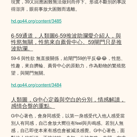
現實，39又回應困難無法做到而停下。形成不斷別的事說
得澎湃，眼前事放大困難而逃離。
hd.gp44.org/content/3485
6-59通道，人類圖6-59推波助瀾愛介紹人，與
性慾無關，性慾來自薦骨中心。59閘門只是推
波助瀾。
59-6 與性欲 無直接關係，給閘門59的平反😂😂，性慾、
性趣，來自臍輪、薦骨中心的原動力，作為動物的繁殖慾
望，與閘門無關。
hd.gp44.org/content/3484
人類圖，G中心定義與空白的分別，情感解讀，
感情合盤的重點。
G中心著色，會身同感受，以第一身感受代入他人感受當
別人有同感，自己會放大嚮往有feel與共鳴感。若別人無
感，自己即使本來有感也會被減淡感覺。G中心著色，面