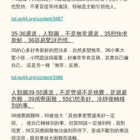
也堅持。不要盲從等待邀請。領袖是主動引領他人。
hd.gp44.org/content/3487
35-36通道，人類圖，不是無常通道，35想快求
新鮮，36容易驚訝恐慌。
35的心多好奇新鮮的想法多，自然多變無常。36小事大
驚小怪，小問題說得嚴重，好像常常有災禍，其實自己嚇
自己。 這是另一種「無常」反應。
hd.gp44.org/content/3486
人類圖39-55通道，不是豐盛不是挑釁，是迴避
危難，39感覺困難，55幻想美好。冷靜後轉移
別的事。
39感覺困難時，55會放大「其他事更豐盛美好一定
得。」 使自己轉移別的事。但當55說一定做到時，面對
現實，39又回應困難無法做到而停下。形成不斷別的事說
得澎湃，眼前事放大困難而逃離。