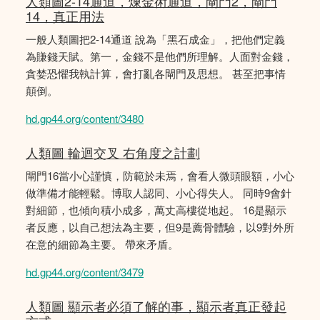
人類圖2-14通道，煉金術通道，閘門2，閘門
14，真正用法
一般人類圖把2-14通道 說為「黑石成金」，把他們定義
為賺錢天賦。第一，金錢不是他們所理解。人面對金錢，
貪婪恐懼我執計算，會打亂各閘門及思想。 甚至把事情
顛倒。
hd.gp44.org/content/3480
人類圖 輪迴交叉 右角度之計劃
閘門16當小心謹慎，防範於未焉，會看人微頭眼額，小心
做準備才能輕鬆。博取人認同、小心得失人。 同時9會針
對細節，也傾向積小成多，萬丈高樓從地起。 16是顯示
者反應，以自己想法為主要，但9是薦骨體驗，以9對外所
在意的細節為主要。 帶來矛盾。
hd.gp44.org/content/3479
人類圖 顯示者必須了解的事，顯示者真正發起