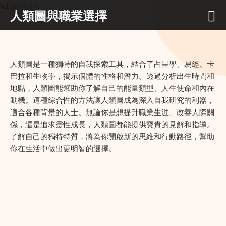
hd.gp44.org
人類圖與職業選擇
人類圖是一種獨特的自我探索工具，結合了占星學、易經、卡
巴拉和生物學，揭示個體的性格和潛力。透過分析出生時間和
地點，人類圖能幫助你了解自己的能量類型、人生使命和內在
動機。這種綜合性的方法讓人類圖成為深入自我研究的利器，
適合各種背景的人士。無論你是想提升職業生涯、改善人際關
係，還是追求靈性成長，人類圖都能提供寶貴的見解和指導。
了解自己的獨特特質，將為你開啟新的思維和行動路徑，幫助
你在生活中做出更明智的選擇。