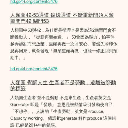
hd.gp44.org/content/3476
人類圖42-53通道 循環通道 不斷重新開始人類
圖閘門42 閘門53
人類圖中53與42，為什麼是循理？是因為這2個閘門會不
斷推動人，「從新再開始過。」 53會因為壓力，怕事件
越弄越亂而想放棄，重頭再做一次才安心。若然先冷靜休
息再回來，就會發現「無須重頭再做，也能一修正回到預
期中。」
hd.gp44.org/content/3475
人類圖 覺醒人生 生產者不是勞動，遠離被勞動
的標籤
人類圖生產者 並不是勞動 不是來生產，生產者英文是
Generator 即是「發動」 意思是被熱情吸引發動使自己
「不想停」。人說的「生產勞動」英文是Produce,
Capacity working。 錯誤把generate 解作produce 這個錯
誤 已經是2014年的錯誤。