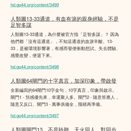
hd.gp44.org/content/3499
人類圖13-33通道，有血有淚的親身經驗，不是
足智多謀
人類圖13-33通道，為什麼被官方指「足智多謀」？ 因為
他們都「沒有這通道」，不知這通道的血淚辛酸。13-
33，是被環境影響著，有感而發便衝動想試。失去體驗、
感覺改變，便退下來。
hd.gp44.org/content/3498
人類圖64閘門的十字真言，加深印象，帶啟發
全新編寫的64閘門10字金句，10字真言，印象與啟示。
閘門1 - 預感優先來，幸運聚人多。閘門2 - 隨意答應人，
隨意又反口。閘門3 - 萬事俱備全，囤積再準備。
hd.gp44.org/content/3497
人類圖閘門13，不是聆聽，天火同人，對同步