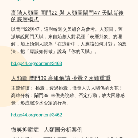
高階人類圖 閘門22 與 人類圖閘門47 天賦背後
的底層模式
以閘門22與47，這對輪迴交叉組合為參考。人類圖，舊
派解說閘門天賦，來自始創人對易經「表層卦象」的理
解，加上始創人認為「在這卦中，人應該如何才對」的想
法，把「應該如何做」說為「你的天賦」。
hd.gp44.org/content/3463
人類圖 閘門39 高維解讀 挑釁？困難重重
主流解讀： 挑釁，透過挑釁，激發人與人關係的火花！
高維分析：閘門39: 未做先說難、否定行動，放大困難感
覺，形成潑冷水否定的行為。
hd.gp44.org/content/3462
微笑抑鬱症 - 人類圖分析案例