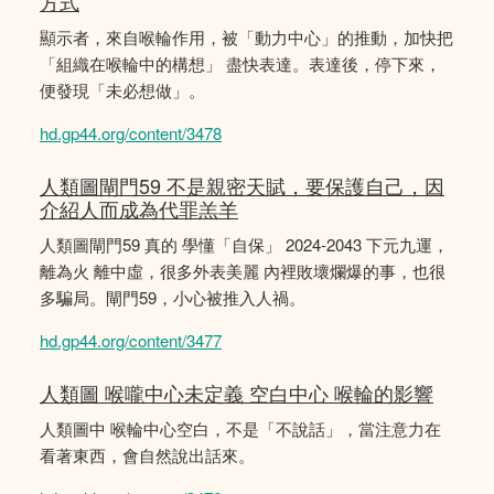
方式
顯示者，來自喉輪作用，被「動力中心」的推動，加快把
「組織在喉輪中的構想」 盡快表達。表達後，停下來，
便發現「未必想做」。
hd.gp44.org/content/3478
人類圖閘門59 不是親密天賦，要保護自己，因
介紹人而成為代罪羔羊
人類圖閘門59 真的 學懂「自保」 2024-2043 下元九運，
離為火 離中虛，很多外表美麗 內裡敗壞爛爆的事，也很
多騙局。閘門59，小心被推入人禍。
hd.gp44.org/content/3477
人類圖 喉嚨中心未定義 空白中心 喉輪的影響
人類圖中 喉輪中心空白，不是「不說話」，當注意力在
看著東西，會自然說出話來。