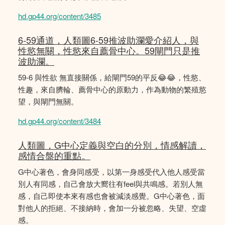
hd.gp44.org/content/3485
6-59通道，人類圖6-59推波助瀾愛介紹人，與
性慾無關，性慾來自薦骨中心。59閘門只是推
波助瀾。
59-6 與性欲 無直接關係，給閘門59的平反😂😂，性慾、
性趣，來自臍輪、薦骨中心的原動力，作為動物的繁殖慾
望，與閘門無關。
hd.gp44.org/content/3484
人類圖，G中心定義與空白的分別，情感解讀，
感情合盤的重點。
G中心著色，會身同感受，以第一身感受代入他人感受當
別人有同感，自己會放大嚮往有feel與共鳴感。若別人無
感，自己即使本來有感也會被減淡感覺。G中心著色，面
對他人的拒絕、不接納時，會加一分被忽略、失望、空虛
感。