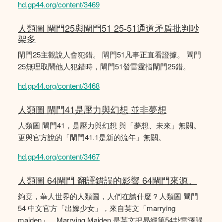
hd.gp44.org/content/3469
人類圖 閘門25與閘門51 25-51通道矛盾批判吵
架多
閘門25主觀說人會犯錯。 閘門51凡事正直看證據。 閘門
25無理取鬧他人犯錯時，閘門51發雷霆指閘門25錯。
hd.gp44.org/content/3468
人類圖 閘門41是壓力與幻想 並非夢想
人類圖 閘門41，是壓力與幻想 與「夢想、未來」無關。
更與官方說的「閘門41.1是新的流年」無關。
hd.gp44.org/content/3467
人類圖 64閘門 翻譯錯誤的影響 64閘門來源。
夠竟，華人世界的人類圖，人們在讀什麼？人類圖 閘門
54 中文官方「出嫁少女」，來自英文「marrying
maiden」。Marrying Maiden 是英文把易經第54卦雷澤歸