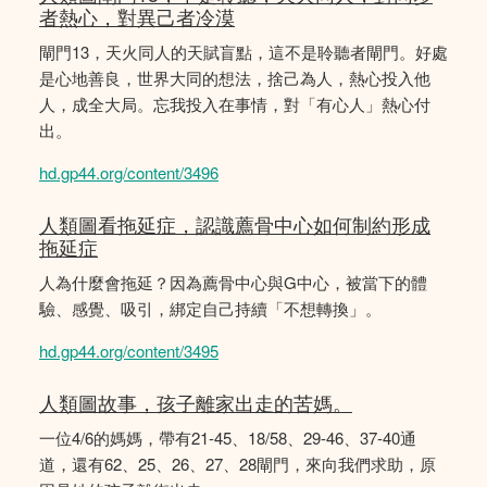
者熱心，對異己者冷漠
閘門13，天火同人的天賦盲點，這不是聆聽者閘門。好處
是心地善良，世界大同的想法，捨己為人，熱心投入他
人，成全大局。忘我投入在事情，對「有心人」熱心付
出。
hd.gp44.org/content/3496
人類圖看拖延症，認識薦骨中心如何制約形成
拖延症
人為什麼會拖延？因為薦骨中心與G中心，被當下的體
驗、感覺、吸引，綁定自己持續「不想轉換」。
hd.gp44.org/content/3495
人類圖故事，孩子離家出走的苦媽。
一位4/6的媽媽，帶有21-45、18/58、29-46、37-40通
道，還有62、25、26、27、28閘門，來向我們求助，原