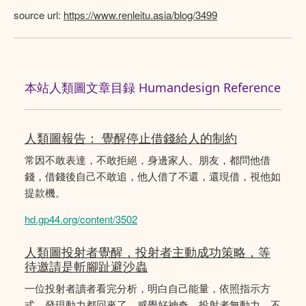
source url:
https://www.renleitu.asia/blog/3499
本站人類圖文章目録 Humandesign Reference
人類圖報告： 覺醒停止借錢給人的制約
常因不敢表達，不敢拒絕，身邊家人、朋友，都問他借
錢，借錢後自己不敢追，他人借了不還，還現借，視他如
提款機。
hd.gp44.org/content/3502
人類圖投射者覺醒，投射者主動成功策略，等
待邀請是斬腳趾避沙蟲
一位投射者讀者看完分析，明白自己能量，依照指示方
式，發現動力都回來了，感覺好神奇。投射者無動力，不