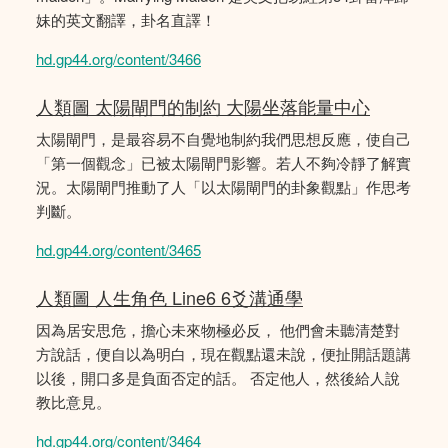
妹的英文翻譯，卦名直譯！
hd.gp44.org/content/3466
人類圖 太陽閘門的制約 大陽坐落能量中心
太陽閘門，是最容易不自覺地制約我們思想反應，使自己
「第一個觀念」已被太陽閘門影響。若人不夠冷靜了解實
況。太陽閘門推動了人「以太陽閘門的卦象觀點」作思考
判斷。
hd.gp44.org/content/3465
人類圖 人生角色 Line6 6爻溝通學
因為居安思危，擔心未來物極必反， 他們會未聽清楚對
方說話，便自以為明白，現在觀點還未說，便扯開話題講
以後，開口多是負面否定的話。 否定他人，然後給人說
教比意見。
hd.gp44.org/content/3464