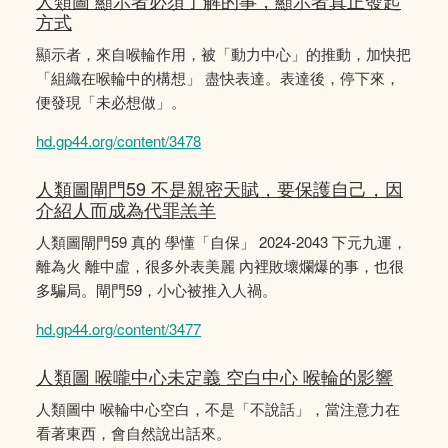
人類圖 顯示者必須了解的事，顯示者真正發起
方式
顯示者，來自喉輪作用，被「動力中心」的推動，加快把
「組織在喉輪中的構想」 盡快表達。表達後，停下來，
便發現「未必想做」。
hd.gp44.org/content/3478
人類圖閘門59 不是親密天賦，要保護自己，因
介紹人而成為代罪羔羊
人類圖閘門59 真的 學懂「自保」 2024-2043 下元九運，
離為火 離中虛，很多外表美麗 內裡敗壞爛爆的事，也很
多騙局。閘門59，小心被推入人禍。
hd.gp44.org/content/3477
人類圖 喉嚨中心未定義 空白中心 喉輪的影響
人類圖中 喉輪中心空白，不是「不說話」，當注意力在
看著東西，會自然說出話來。