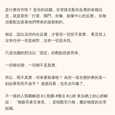
是什麼在作怪？ 是你的頭腦，在背後支配你反應的各種訊
息，就是那些「行星、閘門、卦像、能量中心的反應」 你無
須要配合跟著他們帶來的規範制約。
相反，認出這些內在反應，才發現一切皆不真實， 看見世上
沒有任何一切是絕對，沒有一切是永恆。
只是頭腦的想法以「固定」的觀點投射而來。
一切都在變，一切都不是真實。
所以，既不真實，何來要執著呢？ 為些一直在變的事的某一
刻結果而死不放手？ 過後回看，也失去印像了。
不一樣的人類圖解讀 #人類圖 #佛法 #心經 來自網上的心經解
說： 「無眼耳鼻舌身意。」是指觀空六根，屬於物質的生理
組織。