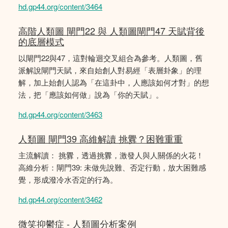
hd.gp44.org/content/3464
高階人類圖 閘門22 與 人類圖閘門47 天賦背後
的底層模式
以閘門22與47，這對輪迴交叉組合為參考。人類圖，舊
派解說閘門天賦，來自始創人對易經「表層卦象」的理
解，加上始創人認為「在這卦中，人應該如何才對」的想
法，把「應該如何做」說為「你的天賦」。
hd.gp44.org/content/3463
人類圖 閘門39 高維解讀 挑釁？困難重重
主流解讀： 挑釁，透過挑釁，激發人與人關係的火花！
高維分析：閘門39: 未做先說難、否定行動，放大困難感
覺，形成潑冷水否定的行為。
hd.gp44.org/content/3462
微笑抑鬱症 - 人類圖分析案例