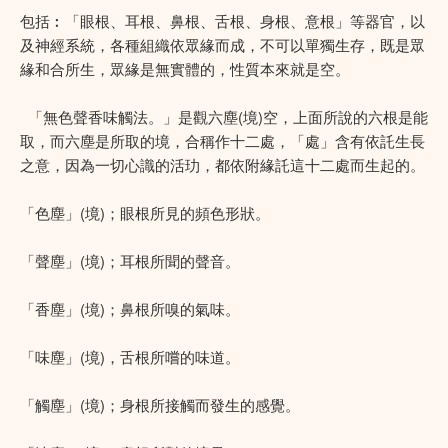
包括︰「眼根、耳根、鼻根、舌根、身根、意根」等器官，以
及神經系統，各種組織依眾緣而成，不可以單獨生存，既是眾
緣和合所生，眾緣是無實體的，性質本來就是空。
「無色聲香味觸法。」是觀六塵(境)空，上面所說的六根是能
取，而六塵是所取的境，合稱作十二處，「處」含有依託生長
之意，因為一切心識的活玏，都依附緣託這十二處而生起的。
「色塵」(境)；眼根所見的頻色形狀。
「聲塵」(境)；耳根所聞的聲音。
「香塵」(境)；鼻根所嗅的氣味。
「味塵」(境)，舌根所嚐的味道。
「觸塵」(境)；身根所接觸而發生的感覺。