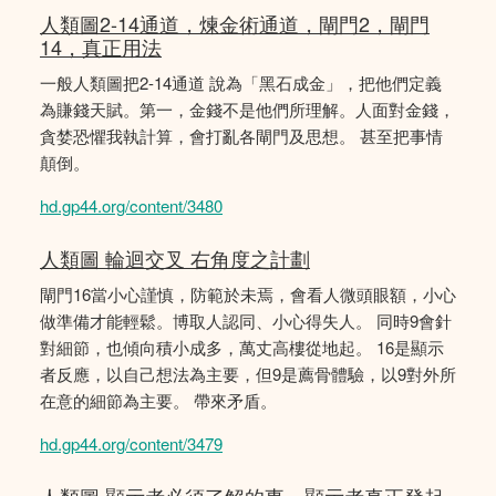
人類圖2-14通道，煉金術通道，閘門2，閘門
14，真正用法
一般人類圖把2-14通道 說為「黑石成金」，把他們定義
為賺錢天賦。第一，金錢不是他們所理解。人面對金錢，
貪婪恐懼我執計算，會打亂各閘門及思想。 甚至把事情
顛倒。
hd.gp44.org/content/3480
人類圖 輪迴交叉 右角度之計劃
閘門16當小心謹慎，防範於未焉，會看人微頭眼額，小心
做準備才能輕鬆。博取人認同、小心得失人。 同時9會針
對細節，也傾向積小成多，萬丈高樓從地起。 16是顯示
者反應，以自己想法為主要，但9是薦骨體驗，以9對外所
在意的細節為主要。 帶來矛盾。
hd.gp44.org/content/3479