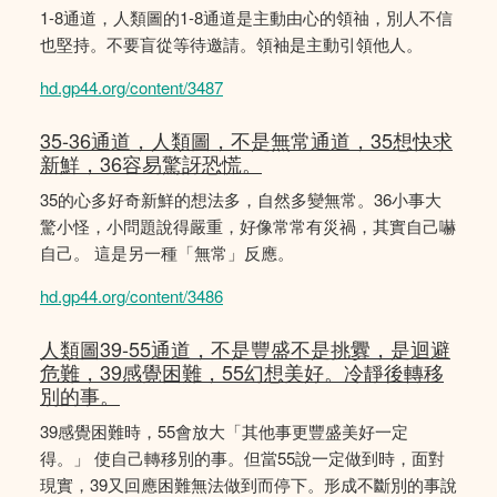
1-8通道，人類圖的1-8通道是主動由心的領䄂，別人不信
也堅持。不要盲從等待邀請。領袖是主動引領他人。
hd.gp44.org/content/3487
35-36通道，人類圖，不是無常通道，35想快求
新鮮，36容易驚訝恐慌。
35的心多好奇新鮮的想法多，自然多變無常。36小事大
驚小怪，小問題說得嚴重，好像常常有災禍，其實自己嚇
自己。 這是另一種「無常」反應。
hd.gp44.org/content/3486
人類圖39-55通道，不是豐盛不是挑釁，是迴避
危難，39感覺困難，55幻想美好。冷靜後轉移
別的事。
39感覺困難時，55會放大「其他事更豐盛美好一定
得。」 使自己轉移別的事。但當55說一定做到時，面對
現實，39又回應困難無法做到而停下。形成不斷別的事說