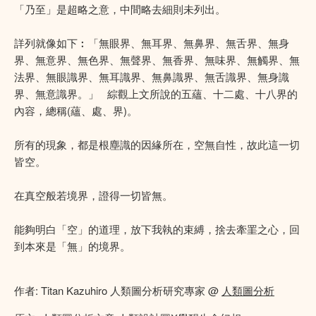
「乃至」是超略之意，中間略去細則未列出。
詳列就像如下︰「無眼界、無耳界、無鼻界、無舌界、無身
界、無意界、無色界、無聲界、無香界、無味界、無觸界、無
法界、無眼識界、無耳識界、無鼻識界、無舌識界、無身識
界、無意識界。」 綜觀上文所說的五蘊、十二處、十八界的
內容，總稱(蘊、處、界)。
所有的現象，都是根塵識的因緣所在，空無自性，故此這一切
皆空。
在真空般若境界，證得一切皆無。
能夠明白「空」的道理，放下我執的束縛，捨去牽罣之心，回
到本來是「無」的境界。
作者: Titan Kazuhiro 人類圖分析研究專家 @
人類圖分析