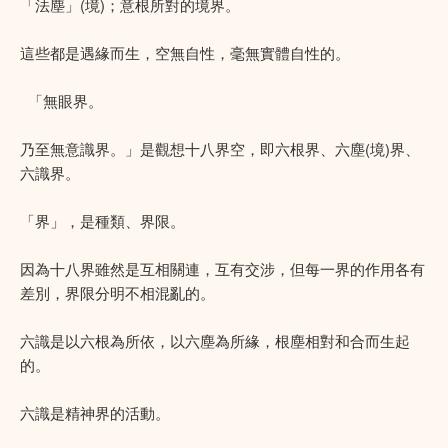
「法塵」(境)；意根所對的境界。
這些都是遇緣而生，空無自性，毫無實體自性的。
「無眼界。
乃至無意識界。」是觀想十八界空，即六根界、六塵(境)界、
六識界。
「界」，是種類、界限。
因為十八界雖然是互相關連，互有交涉，但每一界的作用各有
差別，界限分明不相混亂的。
六識是以六根為所依，以六塵為所緣，根塵相對和合而生起
的。
六識是精神界的活動。