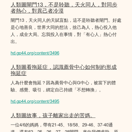
人類圖閘門13，不是聆聽，天火同人，對同步
者熱心，對異己者冷漠
閘門13，天火同人的天賦盲點，這不是聆聽者閘門。好處
是心地善良，世界大同的想法，捨己為人，熱心投入他
人，成全大局。忘我投入在事情，對「有心人」熱心付
出。
hd.gp44.org/content/3496
人類圖看拖延症，認識薦骨中心如何制約形成
拖延症
人為什麼會拖延？因為薦骨中心與G中心，被當下的體
驗、感覺、吸引，綁定自己持續「不想轉換」。
hd.gp44.org/content/3495
人類圖故事，孩子離家出走的苦媽。
一位4/6的媽媽，帶有21-45、18/58、29-46、37-40通
道，還有62、25、26、27、28閘門，來向我們求助，原