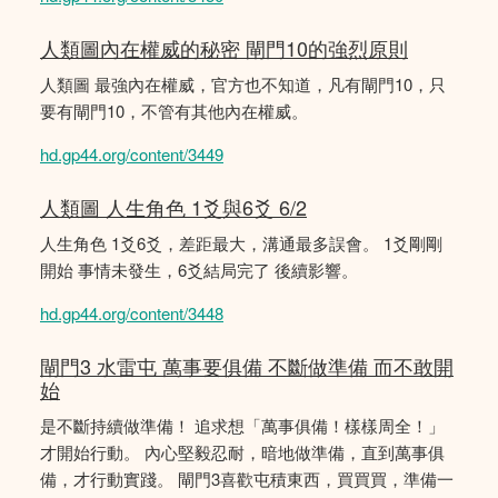
人類圖內在權威的秘密 閘門10的強烈原則
人類圖 最強內在權威，官方也不知道，凡有閘門10，只
要有閘門10，不管有其他內在權威。
hd.gp44.org/content/3449
人類圖 人生角色 1爻與6爻 6/2
人生角色 1爻6爻，差距最大，溝通最多誤會。 1爻剛剛
開始 事情未發生，6爻結局完了 後續影響。
hd.gp44.org/content/3448
閘門3 水雷屯 萬事要俱備 不斷做準備 而不敢開
始
是不斷持續做準備！ 追求想「萬事俱備！樣樣周全！」
才開始行動。 內心堅毅忍耐，暗地做準備，直到萬事俱
備，才行動實踐。 閘門3喜歡屯積東西，買買買，準備一