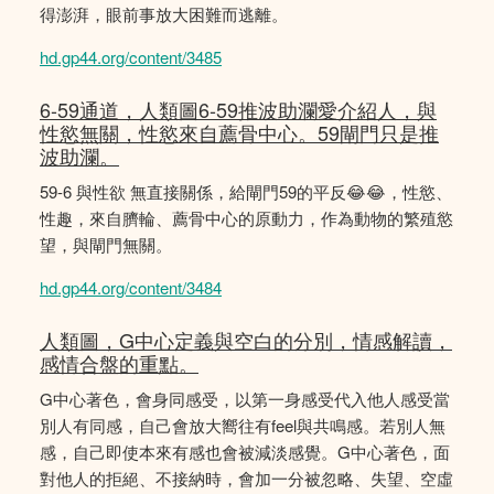
得澎湃，眼前事放大困難而逃離。
hd.gp44.org/content/3485
6-59通道，人類圖6-59推波助瀾愛介紹人，與
性慾無關，性慾來自薦骨中心。59閘門只是推
波助瀾。
59-6 與性欲 無直接關係，給閘門59的平反😂😂，性慾、
性趣，來自臍輪、薦骨中心的原動力，作為動物的繁殖慾
望，與閘門無關。
hd.gp44.org/content/3484
人類圖，G中心定義與空白的分別，情感解讀，
感情合盤的重點。
G中心著色，會身同感受，以第一身感受代入他人感受當
別人有同感，自己會放大嚮往有feel與共鳴感。若別人無
感，自己即使本來有感也會被減淡感覺。G中心著色，面
對他人的拒絕、不接納時，會加一分被忽略、失望、空虛