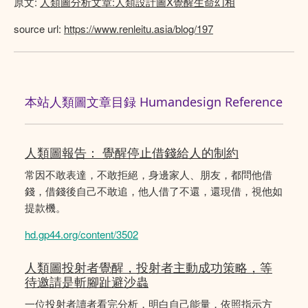
原文:
人類圖分析文章:人類設計圖X覺醒生命幻相
source url:
https://www.renleitu.asia/blog/197
本站人類圖文章目録 Humandesign Reference
人類圖報告： 覺醒停止借錢給人的制約
常因不敢表達，不敢拒絕，身邊家人、朋友，都問他借
錢，借錢後自己不敢追，他人借了不還，還現借，視他如
提款機。
hd.gp44.org/content/3502
人類圖投射者覺醒，投射者主動成功策略，等
待邀請是斬腳趾避沙蟲
一位投射者讀者看完分析，明白自己能量，依照指示方