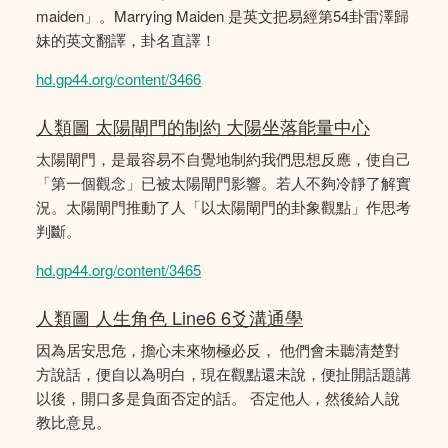
maiden」。Marrying Maiden 是英文把易經第54卦雷澤歸
妹的英文翻譯，卦名直譯！
hd.gp44.org/content/3466
人類圖 太陽閘門的制約 大陽坐落能量中心
太陽閘門，是最容易不自覺地制約我們思想反應，使自己
「第一個觀念」已被太陽閘門影響。若人不夠冷靜了解實
況。太陽閘門推動了人「以太陽閘門的卦象觀點」作思考
判斷。
hd.gp44.org/content/3465
人類圖 人生角色 Line6 6爻溝通學
因為居安思危，擔心未來物極必反， 他們會未聽清楚對
方說話，便自以為明白，現在觀點還未說，便扯開話題講
以後，開口多是負面否定的話。 否定他人，然後給人說
教比意見。