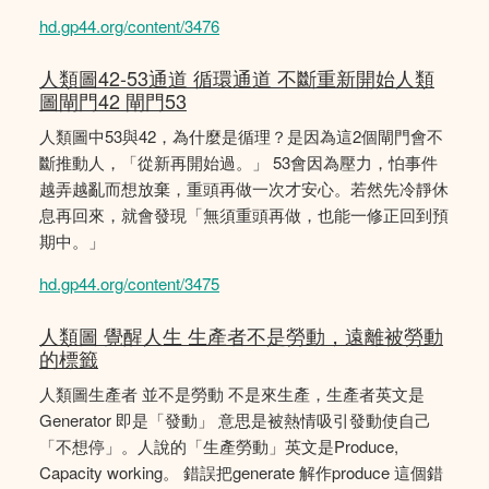
hd.gp44.org/content/3476
人類圖42-53通道 循環通道 不斷重新開始人類
圖閘門42 閘門53
人類圖中53與42，為什麼是循理？是因為這2個閘門會不
斷推動人，「從新再開始過。」 53會因為壓力，怕事件
越弄越亂而想放棄，重頭再做一次才安心。若然先冷靜休
息再回來，就會發現「無須重頭再做，也能一修正回到預
期中。」
hd.gp44.org/content/3475
人類圖 覺醒人生 生產者不是勞動，遠離被勞動
的標籤
人類圖生產者 並不是勞動 不是來生產，生產者英文是
Generator 即是「發動」 意思是被熱情吸引發動使自己
「不想停」。人說的「生產勞動」英文是Produce,
Capacity working。 錯誤把generate 解作produce 這個錯