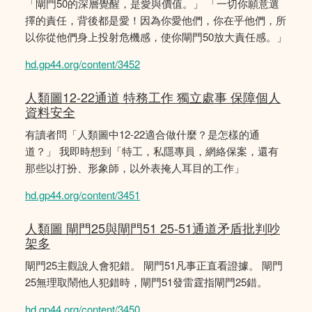
「閘門50的深層覺醒，是愛與價值。」 「一切你願意選
擇的責任，背後都是愛！因為你愛他們，你在乎他們，所
以你從他們身上投射危機感，使你閘門50放大責任感。」
hd.gp44.org/content/3452
人類圖12-22通道 特務工作 獨立處事 保障個人
資料安全
有讀者問「人類圖中12-22適合做什麼？是怎樣的通
道？」 我即時想到「特工，私隱專員，網絡保案，還有
那些以打扮、形象師，以外表掩人耳目的工作」
hd.gp44.org/content/3451
人類圖 閘門25與閘門51 25-51通道矛盾批判吵
架多
閘門25主觀說人會犯錯。 閘門51凡事正直看證據。 閘門
25無理取鬧他人犯錯時，閘門51發雷霆指閘門25錯。
hd.gp44.org/content/3450