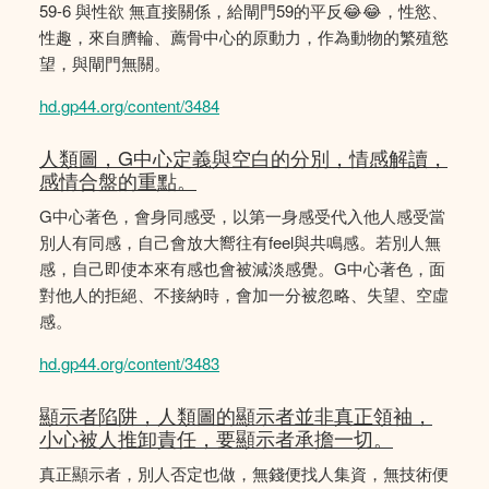
59-6 與性欲 無直接關係，給閘門59的平反😂😂，性慾、
性趣，來自臍輪、薦骨中心的原動力，作為動物的繁殖慾
望，與閘門無關。
hd.gp44.org/content/3484
人類圖，G中心定義與空白的分別，情感解讀，
感情合盤的重點。
G中心著色，會身同感受，以第一身感受代入他人感受當
別人有同感，自己會放大嚮往有feel與共鳴感。若別人無
感，自己即使本來有感也會被減淡感覺。G中心著色，面
對他人的拒絕、不接納時，會加一分被忽略、失望、空虛
感。
hd.gp44.org/content/3483
顯示者陷阱，人類圖的顯示者並非真正領袖，
小心被人推卸責任，要顯示者承擔一切。
真正顯示者，別人否定也做，無錢便找人集資，無技術便