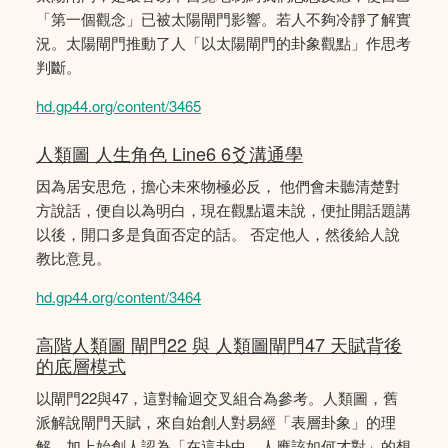
「第一個觀念」已被太陽閘門影響。若人不夠冷靜了解實
況。太陽閘門推動了人「以太陽閘門的卦象觀點」作思考
判斷。
hd.gp44.org/content/3465
人類圖 人生角色 Line6 6爻溝通學
因為居安思危，擔心未來物極必反， 他們會未聽清楚對
方說話，便自以為明白，現在觀點還未說，便扯開話題講
以後，開口多是負面否定的話。 否定他人，然後給人說
教比意見。
hd.gp44.org/content/3464
高階人類圖 閘門22 與 人類圖閘門47 天賦背後
的底層模式
以閘門22與47，這對輪迴交叉組合為參考。人類圖，舊
派解說閘門天賦，來自始創人對易經「表層卦象」的理
解，加上始創人認為「在這卦中，人應該如何才對」的想