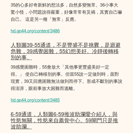
35的心多好奇新鮮的想法多，自然多變無常。36小事大
驚小怪，小問題說得嚴重，好像常常有災禍，其實自己嚇
自己。 這是另一種「無常」反應。
hd.gp44.org/content/3486
人類圖39-55通道，不是豐盛不是挑釁，是迴避
危難，39感覺困難，55幻想美好。冷靜後轉移
別的事。
39感覺困難時，55會放大「其他事更豐盛美好一定
得。」 使自己轉移別的事。但當55說一定做到時，面對
現實，39又回應困難無法做到而停下。形成不斷別的事說
得澎湃，眼前事放大困難而逃離。
hd.gp44.org/content/3485
6-59通道，人類圖6-59推波助瀾愛介紹人，與
性慾無關，性慾來自薦骨中心。59閘門只是推
波助瀾。