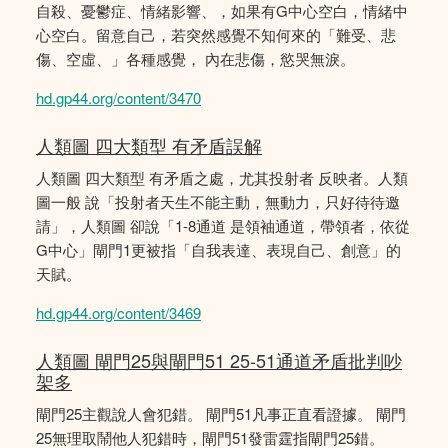
自殺、憂鬱症、情緒影響、，如果有G中心空白，情緒中
心空白。留意自己，若突然感覺不知何來的「難受、悲
傷、空虛、」各種感覺， 內在悲傷，慾哭無淚。
hd.gp44.org/content/3470
人類圖 四大類型 有矛盾誤解
人類圖 四大類型 有矛盾之處，尤其投射者 反映者。人類
圖一般 說「投射者天生不能主動，無動力，只好待待邀
請」，人類圖 卻說「1-8通道 是領袖通道，帶領者，依從
G中心」閘門1更被指「自我表達、表現自己、創意」的
天賦。
hd.gp44.org/content/3469
人類圖 閘門25與閘門51 25-51通道矛盾批判吵
架多
閘門25主觀說人會犯錯。 閘門51凡事正直看證據。 閘門
25無理取鬧他人犯錯時，閘門51發雷霆指閘門25錯。