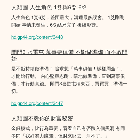
人類圖 人生角色 1爻與6爻 6/2
人生角色 1爻6爻，差距最大，溝通最多誤會。 1爻剛剛
開始 事情未發生，6爻結局完了 後續影響。
hd.gp44.org/content/3448
閘門3 水雷屯 萬事要俱備 不斷做準備 而不敢開
始
是不斷持續做準備！ 追求想「萬事俱備！樣樣周全！」
才開始行動。 內心堅毅忍耐，暗地做準備，直到萬事俱
備，才行動實踐。 閘門3喜歡屯積東西，買買買，準備一
切。
hd.gp44.org/content/3447
人類圖不教你的財富秘密
金錢模式，比行為重要，看看自己有否跌入個黑洞 有同
學問「我好努力賺錢，但財來財去。淨不了。」