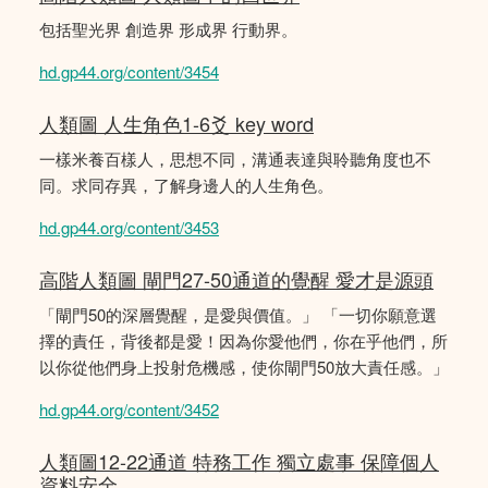
包括聖光界 創造界 形成界 行動界。
hd.gp44.org/content/3454
人類圖 人生角色1-6爻 key word
一樣米養百樣人，思想不同，溝通表達與聆聽角度也不
同。求同存異，了解身邊人的人生角色。
hd.gp44.org/content/3453
高階人類圖 閘門27-50通道的覺醒 愛才是源頭
「閘門50的深層覺醒，是愛與價值。」 「一切你願意選
擇的責任，背後都是愛！因為你愛他們，你在乎他們，所
以你從他們身上投射危機感，使你閘門50放大責任感。」
hd.gp44.org/content/3452
人類圖12-22通道 特務工作 獨立處事 保障個人
資料安全