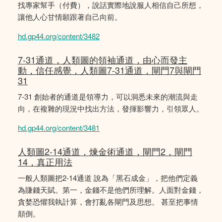
找專家幫手（付費），說話實際地說服人相信自己所想，
讓他人心甘情願跟著自己向前。
hd.gp44.org/content/3482
7-31通道，人類圖的領袖通道，由心而發主
動，信任感覺，人類圖7-31通道，閘門7與閘門
31
7-31 創始者的通道是領導力，可以洞悉未來的潮流與走
向，在複雜的現況中找出方法，發揮影響力，引領眾人。
hd.gp44.org/content/3481
人類圖2-14通道，煉金術通道，閘門2，閘門
14，真正用法
一般人類圖把2-14通道 說為「黑石成金」，把他們定義
為賺錢天賦。第一，金錢不是他們所理解。人面對金錢，
貪婪恐懼我執計算，會打亂各閘門及思想。 甚至把事情
顛倒。