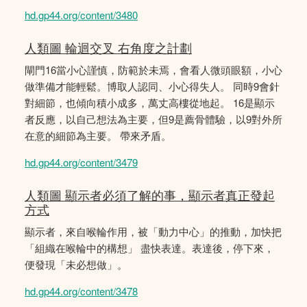
hd.gp44.org/content/3480
人類圖 輪迴交叉 右角度之計劃
閘門16當小心謹慎，防範於未焉，會看人微頭眼額，小心
做準備才能輕鬆。博取人認同、小心得失人。 同時9會針
對細節，也傾向積小成多，萬丈高樓從地起。 16是顯示
者反應，以自己想法為主要，但9是薦骨體驗，以9對外所
在意的細節為主要。 帶來矛盾。
hd.gp44.org/content/3479
人類圖 顯示者必須了解的事，顯示者真正發起
方式
顯示者，來自喉輪作用，被「動力中心」的推動，加快把
「組織在喉輪中的構想」 盡快表達。表達後，停下來，
便發現「未必想做」。
hd.gp44.org/content/3478