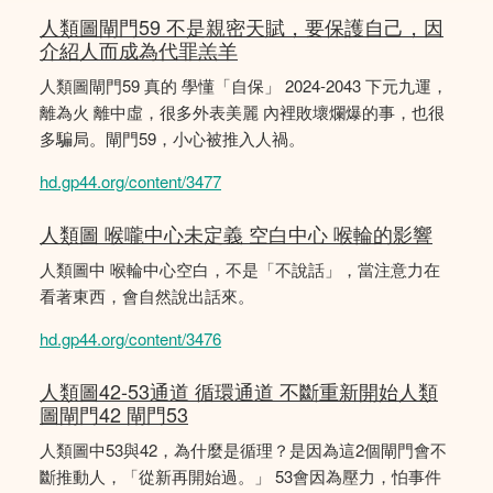
人類圖閘門59 不是親密天賦，要保護自己，因
介紹人而成為代罪羔羊
人類圖閘門59 真的 學懂「自保」 2024-2043 下元九運，
離為火 離中虛，很多外表美麗 內裡敗壞爛爆的事，也很
多騙局。閘門59，小心被推入人禍。
hd.gp44.org/content/3477
人類圖 喉嚨中心未定義 空白中心 喉輪的影響
人類圖中 喉輪中心空白，不是「不說話」，當注意力在
看著東西，會自然說出話來。
hd.gp44.org/content/3476
人類圖42-53通道 循環通道 不斷重新開始人類
圖閘門42 閘門53
人類圖中53與42，為什麼是循理？是因為這2個閘門會不
斷推動人，「從新再開始過。」 53會因為壓力，怕事件