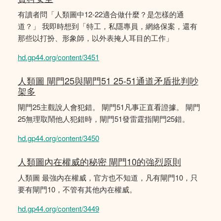
有讀者問「人類圖中12-22適合做什麼？是怎樣的通
道？」 我即時想到「特工，私隱專員，網絡保案，還有
那些以打扮、形象師，以外表掩人耳目的工作」
hd.gp44.org/content/3451
人類圖 閘門25與閘門51 25-51通道矛盾批判吵
架多
閘門25主觀說人會犯錯。 閘門51凡事正直看證據。 閘門
25無理取鬧他人犯錯時，閘門51發雷霆指閘門25錯。
hd.gp44.org/content/3450
人類圖內在權威的秘密 閘門10的強烈原則
人類圖 最強內在權威，官方也不知道，凡有閘門10，只
要有閘門10，不管有其他內在權威。
hd.gp44.org/content/3449