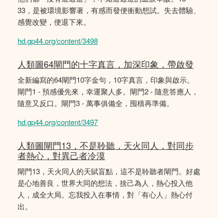
33，是被環境影響著，有感而發便衝動想試。失去體驗、
感覺改變，便退下來。
hd.gp44.org/content/3498
人類圖64閘門的十字真言，加深印象，帶啟發
全新編寫的64閘門10字金句，10字真言，印象與啟示。
閘門1 - 預感優先來，幸運聚人多。閘門2 - 隨意答應人，
隨意又反口。閘門3 - 萬事俱備全，囤積再準備。
hd.gp44.org/content/3497
人類圖閘門13，不是聆聽，天火同人，對同步
者熱心，對異己者冷漠
閘門13，天火同人的天賦盲點，這不是聆聽者閘門。好處
是心地善良，世界大同的想法，捨己為人，熱心投入他
人，成全大局。忘我投入在事情，對「有心人」熱心付
出。