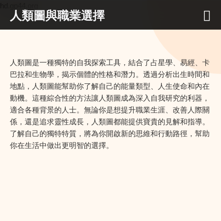
hd.gp44.org
人類圖與職業選擇
人類圖是一種獨特的自我探索工具，結合了占星學、易經、卡
巴拉和生物學，揭示個體的性格和潛力。透過分析出生時間和
地點，人類圖能幫助你了解自己的能量類型、人生使命和內在
動機。這種綜合性的方法讓人類圖成為深入自我研究的利器，
適合各種背景的人士。無論你是想提升職業生涯、改善人際關
係，還是追求靈性成長，人類圖都能提供寶貴的見解和指導。
了解自己的獨特特質，將為你開啟新的思維和行動路徑，幫助
你在生活中做出更明智的選擇。