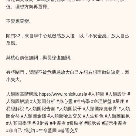
值、理想方向再選擇。
不變應萬變。
閘門32，來自脾中心危機感放大後，以「不安全感」放大自己
反應。
與核心價值無關，與長線也無關。
有些閘門，覺醒不被危機感放大自己左想右想而做錯缺定，因
小失大。
人類圖高階解說 https://www.renleitu.asia #人類圖 #人類設計 #
人類圖解讀 #人類圖分析 #身心靈 #性格學 #命理解盤 #星座 #
易經解說 #人類圖報告書 #人類圖親子 #人類圖家庭教育 #人類
圖合盤 #人類圖金錢 #人類圖輪迴交叉 #人生角色 #人類圖氣象
#人類圖學院 #投射者 #生產者 #反映者 #顯示者 #顯示生產者
#非自己 #制約 #生命藍圖 #輪迴交叉