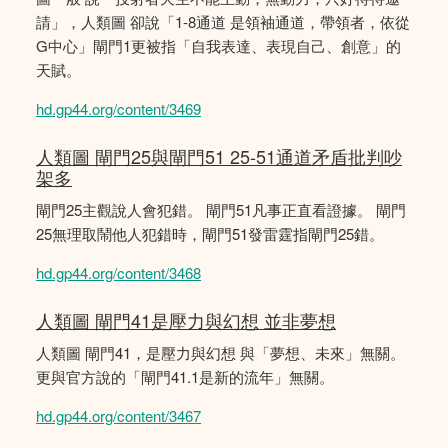
請」，人類圖 卻說「1-8通道 是領袖通道，帶領者，依從
G中心」閘門1更被指「自我表達、表現自己、創意」的
天賦。
hd.gp44.org/content/3469
人類圖 閘門25與閘門51 25-51通道矛盾批判吵
架多
閘門25主觀說人會犯錯。 閘門51凡事正直看證據。 閘門
25無理取鬧他人犯錯時，閘門51發雷霆指閘門25錯。
hd.gp44.org/content/3468
人類圖 閘門41是壓力與幻想 並非夢想
人類圖 閘門41，是壓力與幻想 與「夢想、未來」無關。
更與官方說的「閘門41.1是新的流年」無關。
hd.gp44.org/content/3467