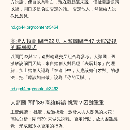
方說話，便自以為明白，現在觀點還未說，便扯開話題講
以後，開口多是負面否定的話。 否定他人，然後給人說
教比意見。
hd.gp44.org/content/3464
高階人類圖 閘門22 與 人類圖閘門47 天賦背後
的底層模式
以閘門22與47，這對輪迴交叉組合為參考。人類圖，舊
派解說閘門天賦，來自始創人對易經「表層卦象」的理
解，加上始創人認為「在這卦中，人應該如何才對」的想
法，把「應該如何做」說為「你的天賦」。
hd.gp44.org/content/3463
人類圖 閘門39 高維解讀 挑釁？困難重重
主流解讀： 挑釁，透過挑釁，激發人與人關係的火花！
高維分析：閘門39: 未做先說難、否定行動，放大困難感
覺，形成潑冷水否定的行為。