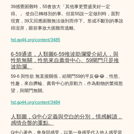
39感覺困難時，55會放大「其他事更豐盛美好一定
得。」 使自己轉移別的事。但當55說一定做到時，面對
現實，39又回應困難無法做到而停下。形成不斷別的事說
得澎湃，眼前事放大困難而逃離。
hd.gp44.org/content/3485
6-59通道，人類圖6-59推波助瀾愛介紹人，與
性慾無關，性慾來自薦骨中心。59閘門只是推
波助瀾。
59-6 與性欲 無直接關係，給閘門59的平反😂😂，性慾、
性趣，來自臍輪、薦骨中心的原動力，作為動物的繁殖慾
望，與閘門無關。
hd.gp44.org/content/3484
人類圖，G中心定義與空白的分別，情感解讀，
感情合盤的重點。
G中心著色，會身同感受，以第一身感受代入他人感受當