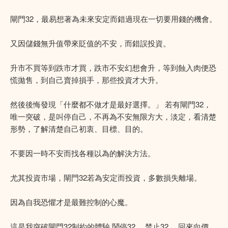
閘門32，最易想著為未來安定而錯過現在一切要用錢的機會。
又因儲錢無升值帶來貶值的不安，而錯誤投資。
升市不買等到跌市才買，跌市不安幻想會升，等到蝕入肉便恐
慌拋售，到自己賣掉損手，那些投資才大升。
然後後悔發現「什麼都不做才是最好選擇。」 若有閘門32，
唯一突破，是叫停自己，不再為不安無限方大，淡定，看清楚
形勢，了解清楚自己初衷、目標、目的。
不要因一時不安而找各種以為的解決方法。
尤其投資市場，閘門32若為安定而投資，多數損失離場。
因為自我恐懼才是最難控制的心魔。
這是我突破閘門32制約的體驗 鬧停32， 禁止32， 回來向價