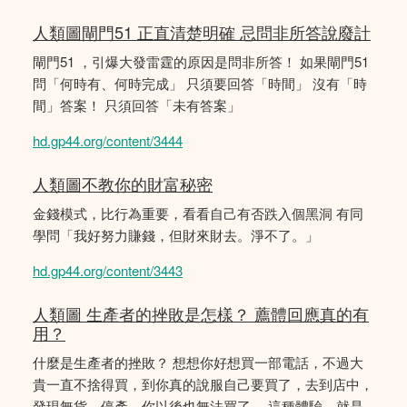
人類圖閘門51 正直清楚明確 忌問非所答說廢計
閘門51 ，引爆大發雷霆的原因是問非所答！ 如果閘門51
問「何時有、何時完成」 只須要回答「時間」 沒有「時
間」答案！ 只須回答「未有答案」
hd.gp44.org/content/3444
人類圖不教你的財富秘密
金錢模式，比行為重要，看看自己有否跌入個黑洞 有同
學問「我好努力賺錢，但財來財去。淨不了。」
hd.gp44.org/content/3443
人類圖 生產者的挫敗是怎樣？ 薦體回應真的有
用？
什麼是生產者的挫敗？ 想想你好想買一部電話，不過大
貴一直不捨得買，到你真的說服自己要買了，去到店中，
發現無貨，停產，你以後也無法買了。 這種體驗，就是