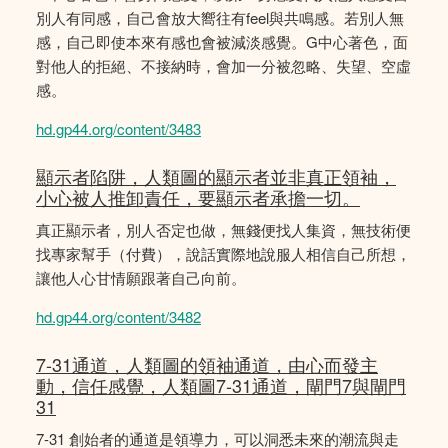
別人有同感，自己會放大嚮往有feel與共鳴感。若別人無
感，自己即使本來有感也會被減淡感覺。G中心著色，面
對他人的拒絕、不接納時，會加一分被忽略、失望、空虛
感。
hd.gp44.org/content/3483
顯示者陷阱，人類圖的顯示者並非真正領袖，
小心被人推卸責任，要顯示者承擔一切。
真正顯示者，別人否定也做，無錢便找人集資，無技術便
找專家幫手（付費），說話實際地說服人相信自己所想，
讓他人心甘情願跟著自己向前。
hd.gp44.org/content/3482
7-31通道，人類圖的領袖通道，由心而發主
動，信任感覺，人類圖7-31通道，閘門7與閘門
31
7-31 創始者的通道是領導力，可以洞悉未來的潮流與走