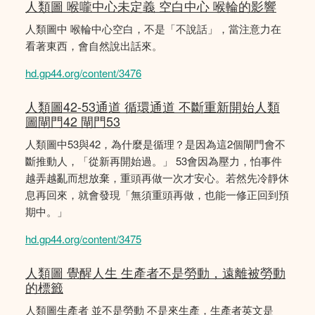
人類圖 喉嚨中心未定義 空白中心 喉輪的影響
人類圖中 喉輪中心空白，不是「不說話」，當注意力在
看著東西，會自然說出話來。
hd.gp44.org/content/3476
人類圖42-53通道 循環通道 不斷重新開始人類
圖閘門42 閘門53
人類圖中53與42，為什麼是循理？是因為這2個閘門會不
斷推動人，「從新再開始過。」 53會因為壓力，怕事件
越弄越亂而想放棄，重頭再做一次才安心。若然先冷靜休
息再回來，就會發現「無須重頭再做，也能一修正回到預
期中。」
hd.gp44.org/content/3475
人類圖 覺醒人生 生產者不是勞動，遠離被勞動
的標籤
人類圖生產者 並不是勞動 不是來生產，生產者英文是