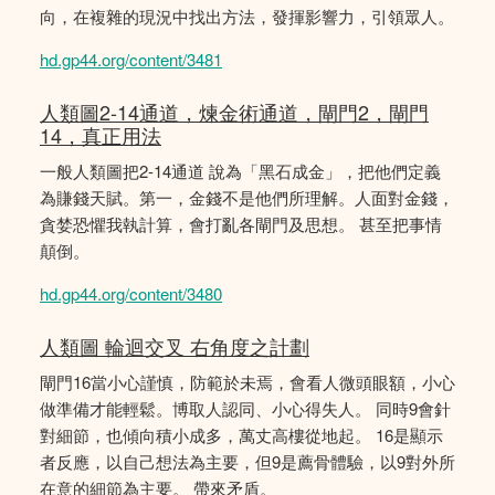
向，在複雜的現況中找出方法，發揮影響力，引領眾人。
hd.gp44.org/content/3481
人類圖2-14通道，煉金術通道，閘門2，閘門
14，真正用法
一般人類圖把2-14通道 說為「黑石成金」，把他們定義
為賺錢天賦。第一，金錢不是他們所理解。人面對金錢，
貪婪恐懼我執計算，會打亂各閘門及思想。 甚至把事情
顛倒。
hd.gp44.org/content/3480
人類圖 輪迴交叉 右角度之計劃
閘門16當小心謹慎，防範於未焉，會看人微頭眼額，小心
做準備才能輕鬆。博取人認同、小心得失人。 同時9會針
對細節，也傾向積小成多，萬丈高樓從地起。 16是顯示
者反應，以自己想法為主要，但9是薦骨體驗，以9對外所
在意的細節為主要。 帶來矛盾。