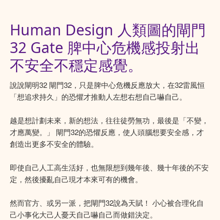
Human Design 人類圖的閘門
32 Gate 脾中心危機感投射出
不安全不穩定感覺。
說說閘明32 閘門32，只是脾中心危機反應放大，在32雷風恒
「想追求持久」的恐懼才推動人左想右想自己嚇自己。
越是想計劃未來，新的想法，往往徒勞無功，最後是「不變，
才應萬變。」 閘門32的恐懼反應，使人頭腦想要安全感，才
創造出更多不安全的體驗。
即使自己人工高生活好，也無限想到幾年後、幾十年後的不安
定，然後擾亂自己現才本來可有的機會。
然而官方、或另一派，把閘門32說為天賦！ 小心被合理化自
己小事化大己人憂天自己嚇自己而做錯決定。