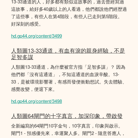
13-33通道的人，好多都有類似這故事的，過去曾經寫過
這故事，給好多40歲以上的人看過，他們都說他們經歴過
了這些事，有些人在第4階段，有些人已走到第5階段。
好深刻的感受。
hd.gp44.org/content/3499
人類圖13-33通道，有血有淚的親身經驗，不是
足智多謀
人類圖13-33通道，為什麼被官方指「足智多謀」？ 因為
他們都「沒有這通道」，不知這通道的血淚辛酸。13-
33，是被環境影響著，有感而發便衝動想試。失去體驗、
感覺改變，便退下來。
hd.gp44.org/content/3498
人類圖64閘門的十字真言，加深印象，帶啟發
全新編寫的64閘門10字金句，10字真言，印象與啟示。
閘門1 - 預感優先來，幸運聚人多。閘門2 - 隨意答應人，