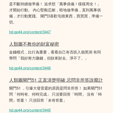
是不斷持續做準備！ 追求想「萬事俱備！樣樣周全！」
才開始行動。 內心堅毅忍耐，暗地做準備，直到萬事俱
備，才行動實踐。 閘門3喜歡屯積東西，買買買，準備一
切。
hd.gp44.org/content/3447
人類圖不教你的財富秘密
金錢模式，比行為重要，看看自己有否跌入個黑洞 有同
學問「我好努力賺錢，但財來財去。淨不了。」
hd.gp44.org/content/3446
人類圖閘門51 正直清楚明確 忌問非所答說廢計
閘門51 ，引爆大發雷霆的原因是問非所答！ 如果閘門51
問「何時有、何時完成」 只須要回答「時間」 沒有「時
間」答案！ 只須回答「未有答案」
hd.gp44.org/content/3445