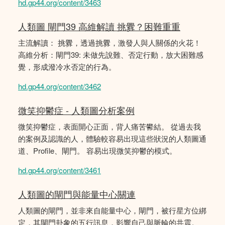
hd.gp44.org/content/3463
人類圖 閘門39 高維解讀 挑釁？困難重重
主流解讀： 挑釁，透過挑釁，激發人與人關係的火花！
高維分析：閘門39: 未做先說難、否定行動，放大困難感
覺，形成潑冷水否定的行為。
hd.gp44.org/content/3462
微笑抑鬱症 - 人類圖分析案例
微笑抑鬱症，表面開心正面，背人痛苦鬰結。 從過去我
的案例及認識的人，體驗較容易出現這些狀況的人類圖通
道、Profile、閘門。 容易出現微笑抑鬱的模式。
hd.gp44.org/content/3461
人類圖的閘門與能量中心關連
人類圖的閘門，並非來自能量中心，閘門，被行星方位綁
定，其閘門卦象的五行訊息，影響自己與脈輪的共震。