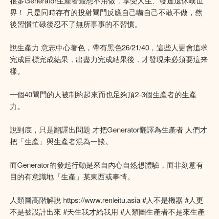
很多Generator生產者最想不用做，享受人生、發達退休嘆世
界！ 只是同時存有的投射閘門反應自己嚇自己不敢不做，然
後習慣忙碌後忍不了無所事事的不習慣。
說生產力 意志中心著色，帶有黑色26/21/40，這些人更會追求
完成目標完成結果，出盡力完成結果後，才發現未必須要這来
樣。
一個40閘門的人被制約起來而也足夠頂2-3個生產者的生產
力。
說到底，只是翻譯出問題 才把Generator翻譯為生產者 人們才
把「生產」與生產者混為一談。
而Generator的發起行動是來自內心自然想體驗，而非刻意有
目的有意識地「生產」某東西或事情。
人類圖高階解說 https://www.renleitu.asia #人不是機器 #人更
不是被設計出來 #天生我才給我用 #人類圖生產者不是來生產