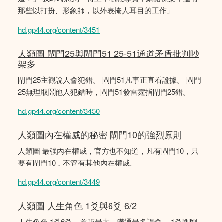
那些以打扮、形象師，以外表掩人耳目的工作」
hd.gp44.org/content/3451
人類圖 閘門25與閘門51 25-51通道矛盾批判吵
架多
閘門25主觀說人會犯錯。 閘門51凡事正直看證據。 閘門
25無理取鬧他人犯錯時，閘門51發雷霆指閘門25錯。
hd.gp44.org/content/3450
人類圖內在權威的秘密 閘門10的強烈原則
人類圖 最強內在權威，官方也不知道，凡有閘門10，只
要有閘門10，不管有其他內在權威。
hd.gp44.org/content/3449
人類圖 人生角色 1爻與6爻 6/2
人生角色 1爻6爻，差距最大，溝通最多誤會。 1爻剛剛