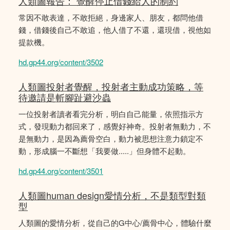
人類圖報告： 覺醒停止借錢給人的制約
常因不敢表達，不敢拒絕，身邊家人、朋友，都問他借
錢，借錢後自己不敢追，他人借了不還，還現借，視他如
提款機。
hd.gp44.org/content/3502
人類圖投射者覺醒，投射者主動成功策略，等
待邀請是斬腳趾避沙蟲
一位投射者讀者看完分析，明白自己能量，依照指示方
式，發現動力都回來了，感覺好神奇。投射者無動力，不
是無動力，是因為薦骨空白，動力被思想注意力鎖定不
動，形成腦一不斷想「我要做.....」但身體不起動。
hd.gp44.org/content/3501
人類圖human design愛情分析，不是類型對類
型
人類圖的愛情分析，從自己的G中心/薦骨中心，體驗什麼