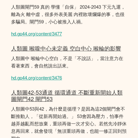
人類圖閘門59 真的 學懂「自保」 2024-2043 下元九運，
離為火 離中虛，很多外表美麗 內裡敗壞爛爆的事，也很
多騙局。閘門59，小心被推入人禍。
hd.gp44.org/content/3477
人類圖 喉嚨中心未定義 空白中心 喉輪的影響
人類圖中 喉輪中心空白，不是「不說話」，當注意力在
看著東西，會自然說出話來。
hd.gp44.org/content/3476
人類圖42-53通道 循環通道 不斷重新開始人類
圖閘門42 閘門53
人類圖中53與42，為什麼是循理？是因為這2個閘門會不
斷推動人，「從新再開始過。」 53會因為壓力，怕事件
越弄越亂而想放棄，重頭再做一次才安心。若然先冷靜休
息再回來，就會發現「無須重頭再做，也能一修正回到預