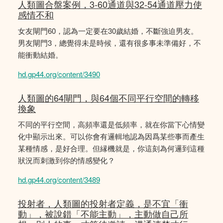
人類圖合盤案例，3-60通道與32-54通道壓力使
感情不和
女友閘門60，認為一定要在30歲結婚，不斷強迫男友。
男友閘門3，總覺得未是時候，還有很多事未準備好，不
能衝動結婚。
hd.gp44.org/content/3490
人類圖的64閘門，與64個不同平行空間的轉移
換象
不同的平行空間，高頻率還是低頻率，就在你當下心情變
化中顯示出來。可以你會有邏輯地認為因爲某些事而產生
某種情感，是好合理。但縁機就是，你這刻為何邏到這種
狀況而刺激到你的情感變化？
hd.gp44.org/content/3489
投射者，人類圖的投射者定義，是不宜「衝
動」，被說錯「不能主動」，主動做自己所