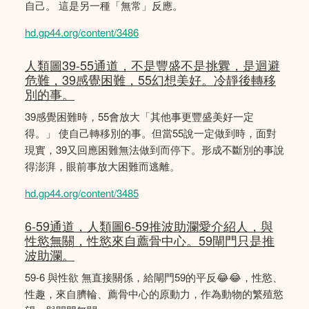
自己。 這是另一種「無常」反應。
hd.gp44.org/content/3486
人類圖39-55通道，不是豐盛不是挑釁，是迴避
危難，39感覺困難，55幻想美好。冷靜後轉移
別的事。
39感覺困難時，55會放大「其他事更豐盛美好一定
得。」 使自己轉移別的事。但當55說一定做到時，面對
現實，39又回應困難無法做到而停下。形成不斷別的事說
得澎湃，眼前事放大困難而逃離。
hd.gp44.org/content/3485
6-59通道，人類圖6-59推波助瀾愛介紹人，與
性慾無關，性慾來自薦骨中心。59閘門只是推
波助瀾。
59-6 與性欲 無直接關係，給閘門59的平反😂😂，性慾、
性趣，來自臍輪、薦骨中心的原動力，作為動物的繁殖慾