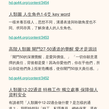
hd.gp44.org/content/3454
人類圖 人生角色1-6爻 key word
一樣米養百樣人，思想不同，溝通表達與聆聽角度也不
同。求同存異，了解身邊人的人生角色。
hd.gp44.org/content/3453
高階人類圖 閘門27-50通道的覺醒 愛才是源頭
「閘門50的深層覺醒，是愛與價值。」 「一切你願意選
擇的責任，背後都是愛！因為你愛他們，你在乎他們，所
以你從他們身上投射危機感，使你閘門50放大責任感。」
hd.gp44.org/content/3452
人類圖12-22通道 特務工作 獨立處事 保障個人
資料安全
有讀者問「人類圖中12-22適合做什麼？是怎樣的通
道？」 我即時想到「特工，私隱專員，網絡保案，還有