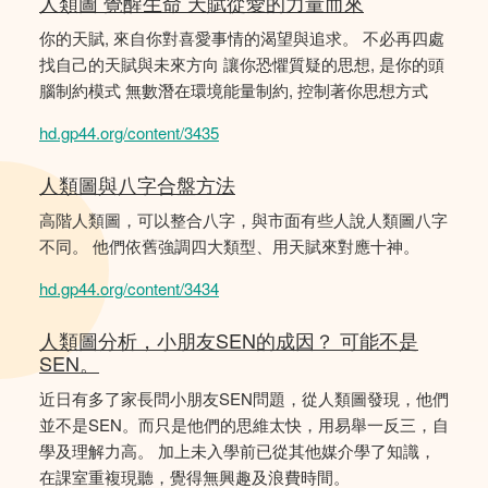
人類圖 覺醒生命 天賦從愛的力量而來
你的天賦, 來自你對喜愛事情的渴望與追求。 不必再四處
找自己的天賦與未來方向 讓你恐懼質疑的思想, 是你的頭
腦制約模式 無數潛在環境能量制約, 控制著你思想方式
hd.gp44.org/content/3435
人類圖與八字合盤方法
高階人類圖，可以整合八字，與市面有些人說人類圖八字
不同。 他們依舊強調四大類型、用天賦來對應十神。
hd.gp44.org/content/3434
人類圖分析，小朋友SEN的成因？ 可能不是
SEN。
近日有多了家長問小朋友SEN問題，從人類圖發現，他們
並不是SEN。而只是他們的思維太快，用易舉一反三，自
學及理解力高。 加上未入學前已從其他媒介學了知識，
在課室重複現聽，覺得無興趣及浪費時間。