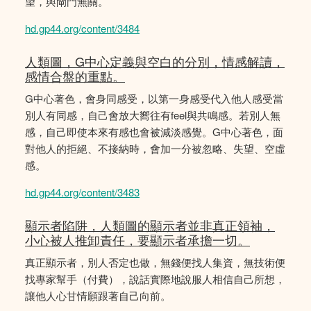
望，與閘門無關。
hd.gp44.org/content/3484
人類圖，G中心定義與空白的分別，情感解讀，
感情合盤的重點。
G中心著色，會身同感受，以第一身感受代入他人感受當
別人有同感，自己會放大嚮往有feel與共鳴感。若別人無
感，自己即使本來有感也會被減淡感覺。G中心著色，面
對他人的拒絕、不接納時，會加一分被忽略、失望、空虛
感。
hd.gp44.org/content/3483
顯示者陷阱，人類圖的顯示者並非真正領袖，
小心被人推卸責任，要顯示者承擔一切。
真正顯示者，別人否定也做，無錢便找人集資，無技術便
找專家幫手（付費），說話實際地說服人相信自己所想，
讓他人心甘情願跟著自己向前。