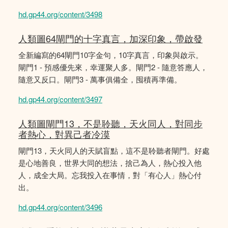
hd.gp44.org/content/3498
人類圖64閘門的十字真言，加深印象，帶啟發
全新編寫的64閘門10字金句，10字真言，印象與啟示。
閘門1 - 預感優先來，幸運聚人多。閘門2 - 隨意答應人，
隨意又反口。閘門3 - 萬事俱備全，囤積再準備。
hd.gp44.org/content/3497
人類圖閘門13，不是聆聽，天火同人，對同步
者熱心，對異己者冷漠
閘門13，天火同人的天賦盲點，這不是聆聽者閘門。好處
是心地善良，世界大同的想法，捨己為人，熱心投入他
人，成全大局。忘我投入在事情，對「有心人」熱心付
出。
hd.gp44.org/content/3496