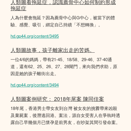
人類圖看拖延症，認識薦骨中心如何制約形成
拖延症
人為什麼會拖延？因為薦骨中心與G中心，被當下的體
驗、感覺、吸引，綁定自己持續「不想轉換」。
hd.gp44.org/content/3495
人類圖故事，孩子離家出走的苦媽。
一位4/6的媽媽，帶有21-45、18/58、29-46、37-40通
道，還有62、25、26、27、28閘門，來向我們求助，原
因是她的孩子離街出走。
hd.gp44.org/content/3494
人類圖案例研究： 2018年尾案 陳同佳案
18年尾，香港男士帶女友到台灣 被女友的挑釁帶來凶殺
及棄屍案，後潛逃回港。案法，源自女受害人在爭執時透
露自己早幾個月已懷孕是前男友，在吵架其間引發命案。