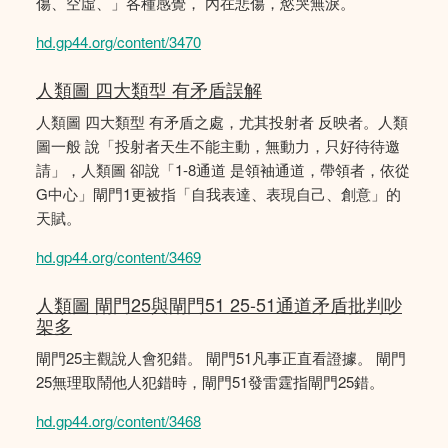
傷、空虛、」各種感覺， 內在悲傷，慾哭無淚。
hd.gp44.org/content/3470
人類圖 四大類型 有矛盾誤解
人類圖 四大類型 有矛盾之處，尤其投射者 反映者。人類
圖一般 說「投射者天生不能主動，無動力，只好待待邀
請」，人類圖 卻說「1-8通道 是領袖通道，帶領者，依從
G中心」閘門1更被指「自我表達、表現自己、創意」的
天賦。
hd.gp44.org/content/3469
人類圖 閘門25與閘門51 25-51通道矛盾批判吵
架多
閘門25主觀說人會犯錯。 閘門51凡事正直看證據。 閘門
25無理取鬧他人犯錯時，閘門51發雷霆指閘門25錯。
hd.gp44.org/content/3468