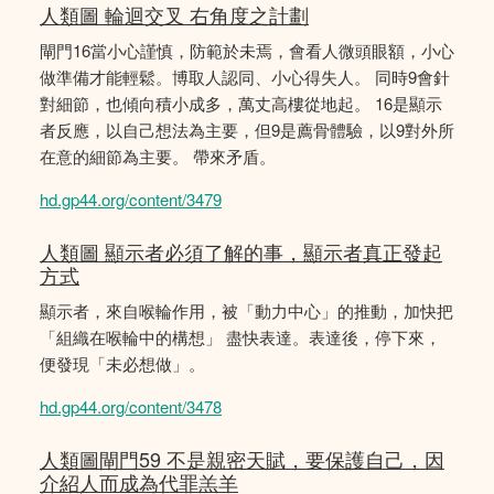
人類圖 輪迴交叉 右角度之計劃
閘門16當小心謹慎，防範於未焉，會看人微頭眼額，小心
做準備才能輕鬆。博取人認同、小心得失人。 同時9會針
對細節，也傾向積小成多，萬丈高樓從地起。 16是顯示
者反應，以自己想法為主要，但9是薦骨體驗，以9對外所
在意的細節為主要。 帶來矛盾。
hd.gp44.org/content/3479
人類圖 顯示者必須了解的事，顯示者真正發起
方式
顯示者，來自喉輪作用，被「動力中心」的推動，加快把
「組織在喉輪中的構想」 盡快表達。表達後，停下來，
便發現「未必想做」。
hd.gp44.org/content/3478
人類圖閘門59 不是親密天賦，要保護自己，因
介紹人而成為代罪羔羊