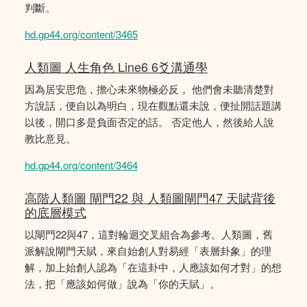
判斷。
hd.gp44.org/content/3465
人類圖 人生角色 Line6 6爻溝通學
因為居安思危，擔心未來物極必反， 他們會未聽清楚對
方說話，便自以為明白，現在觀點還未說，便扯開話題講
以後，開口多是負面否定的話。 否定他人，然後給人說
教比意見。
hd.gp44.org/content/3464
高階人類圖 閘門22 與 人類圖閘門47 天賦背後
的底層模式
以閘門22與47，這對輪迴交叉組合為參考。人類圖，舊
派解說閘門天賦，來自始創人對易經「表層卦象」的理
解，加上始創人認為「在這卦中，人應該如何才對」的想
法，把「應該如何做」說為「你的天賦」。