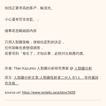
你找正要求高的客戶，輸清光。
小心還有官非坐監。」
做事若忽略細節內容
只用人類圖策略，便相信是對的決定，
任何策略也會變成禍害，
若要等到「發生了」才知出事，必然付出相應代價。
作者: Titan Kazuhiro 人類圖分析研究專家 @
人類圖分析
原文:
人類圖分析文章:人類圖投射者二分人 5/1人，等待邀請
也失敗。
source url:
https://www.renleitu.asia/blog/3429