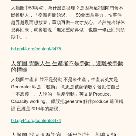
人類圖中53與42，為什麼是循理？是因為這2個閘門會不
斷推動人，「從新再開始過。」 53會因為壓力，怕事件
越弄越亂而想放棄，重頭再做一次才安心。若然先冷靜休
息再回來，就會發現「無須重頭再做，也能一修正回到預
期中。」
hd.gp44.org/content/3475
人類圖 覺醒人生 生產者不是勞動，遠離被勞動
的標籤
人類圖生產者 並不是勞動 不是來生產，生產者英文是
Generator 即是「發動」 意思是被熱情吸引發動使自己
「不想停」。人說的「生產勞動」英文是Produce,
Capacity working。 錯誤把generate 解作produce 這個錯
誤 已經是2014年的錯誤。
hd.gp44.org/content/3474
人類圖 找回原廠設定，活出設計。高階人類