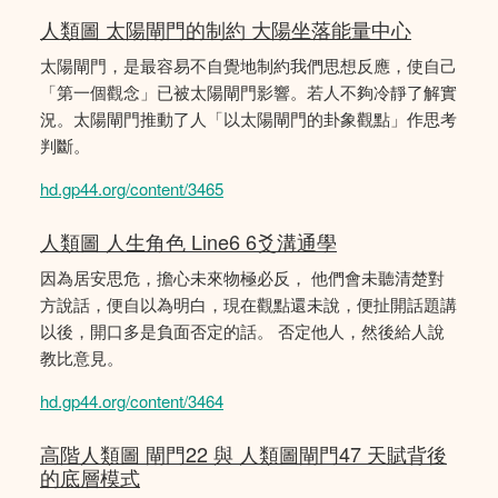
人類圖 太陽閘門的制約 大陽坐落能量中心
太陽閘門，是最容易不自覺地制約我們思想反應，使自己
「第一個觀念」已被太陽閘門影響。若人不夠冷靜了解實
況。太陽閘門推動了人「以太陽閘門的卦象觀點」作思考
判斷。
hd.gp44.org/content/3465
人類圖 人生角色 Line6 6爻溝通學
因為居安思危，擔心未來物極必反， 他們會未聽清楚對
方說話，便自以為明白，現在觀點還未說，便扯開話題講
以後，開口多是負面否定的話。 否定他人，然後給人說
教比意見。
hd.gp44.org/content/3464
高階人類圖 閘門22 與 人類圖閘門47 天賦背後
的底層模式