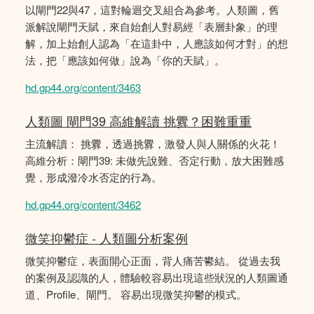
以閘門22與47，這對輪迴交叉組合為參考。人類圖，舊
派解說閘門天賦，來自始創人對易經「表層卦象」的理
解，加上始創人認為「在這卦中，人應該如何才對」的想
法，把「應該如何做」說為「你的天賦」。
hd.gp44.org/content/3463
人類圖 閘門39 高維解讀 挑釁？困難重重
主流解讀： 挑釁，透過挑釁，激發人與人關係的火花！
高維分析：閘門39: 未做先說難、否定行動，放大困難感
覺，形成潑冷水否定的行為。
hd.gp44.org/content/3462
微笑抑鬱症 - 人類圖分析案例
微笑抑鬱症，表面開心正面，背人痛苦鬰結。 從過去我
的案例及認識的人，體驗較容易出現這些狀況的人類圖通
道、Profile、閘門。 容易出現微笑抑鬱的模式。