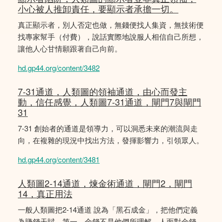
小心被人推卸責任，要顯示者承擔一切。
真正顯示者，別人否定也做，無錢便找人集資，無技術便
找專家幫手（付費），說話實際地說服人相信自己所想，
讓他人心甘情願跟著自己向前。
hd.gp44.org/content/3482
7-31通道，人類圖的領袖通道，由心而發主
動，信任感覺，人類圖7-31通道，閘門7與閘門
31
7-31 創始者的通道是領導力，可以洞悉未來的潮流與走
向，在複雜的現況中找出方法，發揮影響力，引領眾人。
hd.gp44.org/content/3481
人類圖2-14通道，煉金術通道，閘門2，閘門
14，真正用法
一般人類圖把2-14通道 說為「黑石成金」，把他們定義
為賺錢天賦。第一，金錢不是他們所理解。人面對金錢，