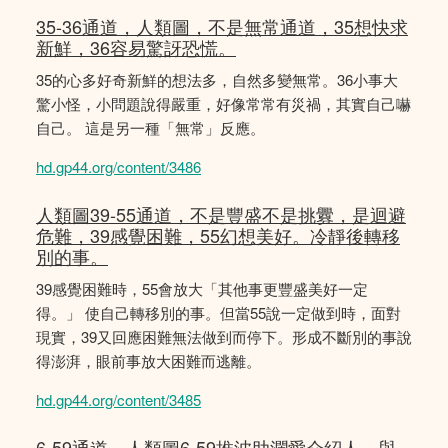
35-36通道，人類圖，不是無常通道，35想快求
新鮮，36容易驚訝恐慌。
35的心多好奇新鮮的想法多，自然多變無常。36小事大
驚小怪，小問題說得嚴重，好像常常有災禍，其實自己嚇
自己。 這是另一種「無常」反應。
hd.gp44.org/content/3486
人類圖39-55通道，不是豐盛不是挑釁，是迴避
危難，39感覺困難，55幻想美好。冷靜後轉移
別的事。
39感覺困難時，55會放大「其他事更豐盛美好一定
得。」 使自己轉移別的事。但當55說一定做到時，面對
現實，39又回應困難無法做到而停下。形成不斷別的事說
得澎湃，眼前事放大困難而逃離。
hd.gp44.org/content/3485
6-59通道，人類圖6-59推波助瀾愛介紹人，與