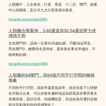
人類圖中，人生角色，行星、星座、十二宫、閘門、能量
中心的關係，及日月九大行星座落的星座。
hd.gp44.org/content/3491
人類圖合盤案例，3-60通道與32-54通道壓力使
感情不和
女友閘門60，認為一定要在30歲結婚，不斷強迫男友。
男友閘門3，總覺得未是時候，還有很多事未準備好，不
能衝動結婚。
hd.gp44.org/content/3490
人類圖的64閘門，與64個不同平行空間的轉移
換象
不同的平行空間，高頻率還是低頻率，就在你當下心情變
化中顯示出來。可以你會有邏輯地認為因爲某些事而產生
某種情感，是好合理。但縁機就是，你這刻為何邏到這種
狀況而刺激到你的情感變化？