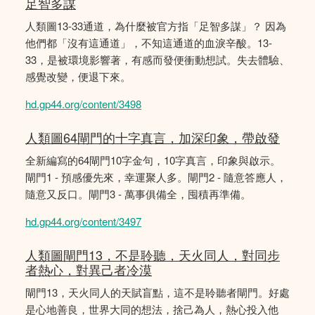
足智多謀
人類圖13-33通道，為什麼被官方指「足智多謀」？ 因為
他們都「沒有這通道」，不知這通道的血淚辛酸。13-
33，是被環境影響著，有感而發便衝動想試。失去體驗、
感覺改變，便退下來。
hd.gp44.org/content/3498
人類圖64閘門的十字真言，加深印象，帶啟發
全新編寫的64閘門10字金句，10字真言，印象與啟示。
閘門1 - 預感優先來，幸運聚人多。閘門2 - 隨意答應人，
隨意又反口。閘門3 - 萬事俱備全，囤積再準備。
hd.gp44.org/content/3497
人類圖閘門13，不是聆聽，天火同人，對同步
者熱心，對異己者冷漠
閘門13，天火同人的天賦盲點，這不是聆聽者閘門。好處
是心地善良，世界大同的想法，捨己為人，熱心投入他