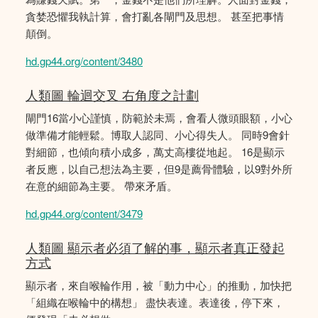
貪婪恐懼我執計算，會打亂各閘門及思想。 甚至把事情
顛倒。
hd.gp44.org/content/3480
人類圖 輪迴交叉 右角度之計劃
閘門16當小心謹慎，防範於未焉，會看人微頭眼額，小心
做準備才能輕鬆。博取人認同、小心得失人。 同時9會針
對細節，也傾向積小成多，萬丈高樓從地起。 16是顯示
者反應，以自己想法為主要，但9是薦骨體驗，以9對外所
在意的細節為主要。 帶來矛盾。
hd.gp44.org/content/3479
人類圖 顯示者必須了解的事，顯示者真正發起
方式
顯示者，來自喉輪作用，被「動力中心」的推動，加快把
「組織在喉輪中的構想」 盡快表達。表達後，停下來，