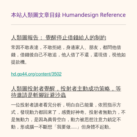
本站人類圖文章目録 Humandesign Reference
人類圖報告： 覺醒停止借錢給人的制約
常因不敢表達，不敢拒絕，身邊家人、朋友，都問他借
錢，借錢後自己不敢追，他人借了不還，還現借，視他如
提款機。
hd.gp44.org/content/3502
人類圖投射者覺醒，投射者主動成功策略，等
待邀請是斬腳趾避沙蟲
一位投射者讀者看完分析，明白自己能量，依照指示方
式，發現動力都回來了，感覺好神奇。投射者無動力，不
是無動力，是因為薦骨空白，動力被思想注意力鎖定不
動，形成腦一不斷想「我要做.....」但身體不起動。