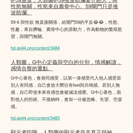
性慾無關，性慾來自薦骨中心。59閘門只是推
波助瀾。
59-6 與性欲 無直接關係，給閘門59的平反😂😂，性慾、
性趣，來自臍輪、薦骨中心的原動力，作為動物的繁殖慾
望，與閘門無關。
hd.gp44.org/content/3484
人類圖，G中心定義與空白的分別，情感解讀，
感情合盤的重點。
G中心著色，會身同感受，以第一身感受代入他人感受當
別人有同感，自己會放大嚮往有feel與共鳴感。若別人無
感，自己即使本來有感也會被減淡感覺。G中心著色，面
對他人的拒絕、不接納時，會加一分被忽略、失望、空虛
感。
hd.gp44.org/content/3483
顯示者陷阱，人類圖的顯示者並非真正領袖，