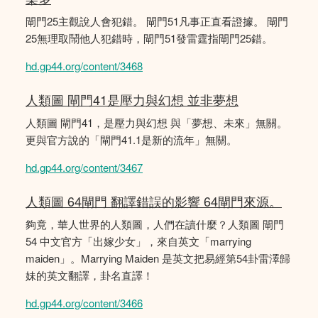
閘門25主觀說人會犯錯。 閘門51凡事正直看證據。 閘門
25無理取鬧他人犯錯時，閘門51發雷霆指閘門25錯。
hd.gp44.org/content/3468
人類圖 閘門41是壓力與幻想 並非夢想
人類圖 閘門41，是壓力與幻想 與「夢想、未來」無關。
更與官方說的「閘門41.1是新的流年」無關。
hd.gp44.org/content/3467
人類圖 64閘門 翻譯錯誤的影響 64閘門來源。
夠竟，華人世界的人類圖，人們在讀什麼？人類圖 閘門
54 中文官方「出嫁少女」，來自英文「marrying
maiden」。Marrying Maiden 是英文把易經第54卦雷澤歸
妹的英文翻譯，卦名直譯！
hd.gp44.org/content/3466