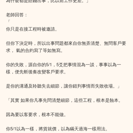
為什麼都是賠錢出事，比以前工作更差。」
老師回答：
「
你只是在接工程時被邀請。
但你下決定時，所以出事問題都來自你無弄清楚、無問客戶要
求， 氣的合約寫了等如無寫。
你的失敗，源自你的5/1，5爻把事情混為一談，事事以為一
樣，便先斬後奏改變客戶要求。
是你的溝通及聆聽失去細節，讓你錯判事情而失敗收場。」
「其實 如果你凡事先問清楚細節，這些工程，根本是蝕本。
因為要以客要求，根本不能做。
你5/1以為一樣，將貨就價，以為瞞天過海一樣用法。