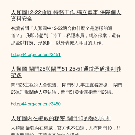
人類圖12-22通道 特務工作 獨立處事 保障個人
資料安全
有讀者問「人類圖中12-22適合做什麼？是怎樣的通
道？」 我即時想到「特工，私隱專員，網絡保案，還有
那些以打扮、形象師，以外表掩人耳目的工作」
hd.gp44.org/content/3451
人類圖 閘門25與閘門51 25-51通道矛盾批判吵
架多
閘門25主觀說人會犯錯。 閘門51凡事正直看證據。 閘門
25無理取鬧他人犯錯時，閘門51發雷霆指閘門25錯。
hd.gp44.org/content/3450
人類圖內在權威的秘密 閘門10的強烈原則
人類圖 最強內在權威，官方也不知道，凡有閘門10，只
要有閘門10，不管有其他內在權威。