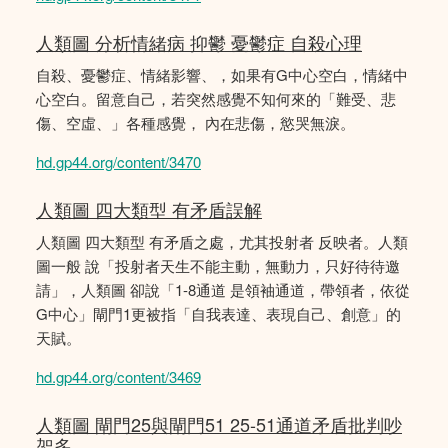
人類圖 分析情緒病 抑鬱 憂鬱症 自殺心理
自殺、憂鬱症、情緒影響、，如果有G中心空白，情緒中
心空白。留意自己，若突然感覺不知何來的「難受、悲
傷、空虛、」各種感覺， 內在悲傷，慾哭無淚。
hd.gp44.org/content/3470
人類圖 四大類型 有矛盾誤解
人類圖 四大類型 有矛盾之處，尤其投射者 反映者。人類
圖一般 說「投射者天生不能主動，無動力，只好待待邀
請」，人類圖 卻說「1-8通道 是領袖通道，帶領者，依從
G中心」閘門1更被指「自我表達、表現自己、創意」的
天賦。
hd.gp44.org/content/3469
人類圖 閘門25與閘門51 25-51通道矛盾批判吵
架多