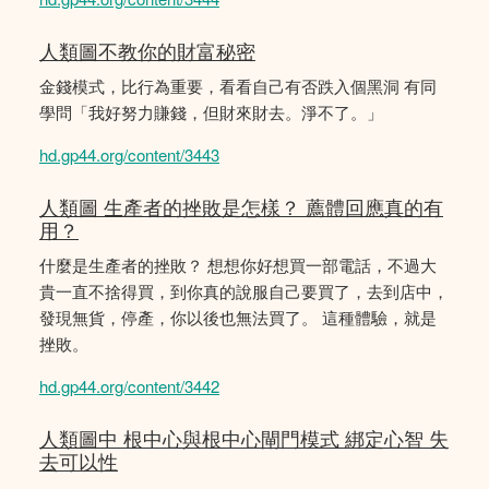
人類圖不教你的財富秘密
金錢模式，比行為重要，看看自己有否跌入個黑洞 有同
學問「我好努力賺錢，但財來財去。淨不了。」
hd.gp44.org/content/3443
人類圖 生產者的挫敗是怎樣？ 薦體回應真的有
用？
什麼是生產者的挫敗？ 想想你好想買一部電話，不過大
貴一直不捨得買，到你真的說服自己要買了，去到店中，
發現無貨，停產，你以後也無法買了。 這種體驗，就是
挫敗。
hd.gp44.org/content/3442
人類圖中 根中心與根中心閘門模式 綁定心智 失
去可以性