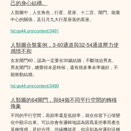
己的身心結構。
人類圖中，人生角色，行星、星座、十二宫、閘門、能量
中心的關係，及日月九大行星座落的星座。
hd.gp44.org/content/3491
人類圖合盤案例，3-60通道與32-54通道壓力使
感情不和
女友閘門60，認為一定要在30歲結婚，不斷強迫男友。
男友閘門3，總覺得未是時候，還有很多事未準備好，不
能衝動結婚。
hd.gp44.org/content/3490
人類圖的64閘門，與64個不同平行空間的轉移
換象
不同的平行空間，高頻率還是低頻率，就在你當下心情變
化中顯示出來。可以你會有邏輯地認為因爲某些事而產生
某種情感，是好合理。但縁機就是，你這刻為何邏到這種