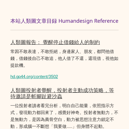
本站人類圖文章目録 Humandesign Reference
人類圖報告： 覺醒停止借錢給人的制約
常因不敢表達，不敢拒絕，身邊家人、朋友，都問他借
錢，借錢後自己不敢追，他人借了不還，還現借，視他如
提款機。
hd.gp44.org/content/3502
人類圖投射者覺醒，投射者主動成功策略，等
待邀請是斬腳趾避沙蟲
一位投射者讀者看完分析，明白自己能量，依照指示方
式，發現動力都回來了，感覺好神奇。投射者無動力，不
是無動力，是因為薦骨空白，動力被思想注意力鎖定不
動，形成腦一不斷想「我要做.....」但身體不起動。