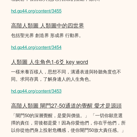
hd.gp44.org/content/3455
高階人類圖 人類圖中的四世界
包括聖光界 創造界 形成界 行動界。
hd.gp44.org/content/3454
人類圖 人生角色1-6爻 key word
一樣米養百樣人，思想不同，溝通表達與聆聽角度也不
同。求同存異，了解身邊人的人生角色。
hd.gp44.org/content/3453
高階人類圖 閘門27-50通道的覺醒 愛才是源頭
「閘門50的深層覺醒，是愛與價值。」 「一切你願意選
擇的責任，背後都是愛！因為你愛他們，你在乎他們，所
以你從他們身上投射危機感，使你閘門50放大責任感。」