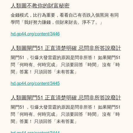
人類圖不教你的財富秘密
金錢模式，比行為重要，看看自己有否跌入個黑洞 有同
學問「我好努力賺錢，但財來財去。淨不了。」
hd.gp44.org/content/3446
人類圖閘門51 正直清楚明確 忌問非所答說廢計
閘門51 ，引爆大發雷霆的原因是問非所答！ 如果閘門51
問「何時有、何時完成」 只須要回答「時間」 沒有「時
間」答案！ 只須回答「未有答案」
hd.gp44.org/content/3445
人類圖閘門51 正直清楚明確 忌問非所答說廢計
閘門51 ，引爆大發雷霆的原因是問非所答！ 如果閘門51
問「何時有、何時完成」 只須要回答「時間」 沒有「時
間」答案！ 只須回答「未有答案」
hd.gp44.org/content/3444