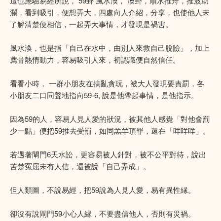
這也應驗易經所說， 59卦 風水渙， 渙卦，順水推舟，推波助
瀾，看到吸引，便想弄大，四處向人介紹，分享，也使他人未
了解清楚便相信，一起弄大事情，才發現是禍害。
風水渙，也是指「自己在水中，由別人來救自己脫險」，加上
薦骨熱情動力，容易吸引人來，初認識便自然信任。
看看小時， 一群小朋友在搞亂貪玩，被大人發現要責罰，各
小朋友二口同聲地指向59-6, 說是他帶起事情，是他指示。
因為59的人，容易人見人愛的狀況，被其他人感覺「對他會罰
少一點」便把59推去受罰，如同羔羊頂罪，還在「咩咩咩」。
若遇著閘門6天水訟，更容易被人針對，被不公平對待，說出
苦楚冤屈未有人信，還被說「自己弄成」。
但人類圖，不說易經，把59說為人見人愛，易有異性縁。
卻沒有說閘門59小心人縁，不要盡信他人，否則有災禍。