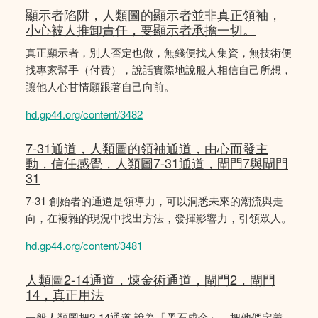
顯示者陷阱，人類圖的顯示者並非真正領袖，
小心被人推卸責任，要顯示者承擔一切。
真正顯示者，別人否定也做，無錢便找人集資，無技術便
找專家幫手（付費），說話實際地說服人相信自己所想，
讓他人心甘情願跟著自己向前。
hd.gp44.org/content/3482
7-31通道，人類圖的領袖通道，由心而發主
動，信任感覺，人類圖7-31通道，閘門7與閘門
31
7-31 創始者的通道是領導力，可以洞悉未來的潮流與走
向，在複雜的現況中找出方法，發揮影響力，引領眾人。
hd.gp44.org/content/3481
人類圖2-14通道，煉金術通道，閘門2，閘門
14，真正用法
一般人類圖把2-14通道 說為「黑石成金」，把他們定義