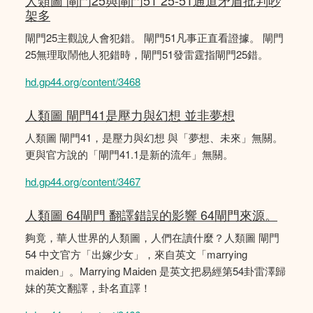
人類圖 閘門25與閘門51 25-51通道矛盾批判吵
架多
閘門25主觀說人會犯錯。 閘門51凡事正直看證據。 閘門
25無理取鬧他人犯錯時，閘門51發雷霆指閘門25錯。
hd.gp44.org/content/3468
人類圖 閘門41是壓力與幻想 並非夢想
人類圖 閘門41，是壓力與幻想 與「夢想、未來」無關。
更與官方說的「閘門41.1是新的流年」無關。
hd.gp44.org/content/3467
人類圖 64閘門 翻譯錯誤的影響 64閘門來源。
夠竟，華人世界的人類圖，人們在讀什麼？人類圖 閘門
54 中文官方「出嫁少女」，來自英文「marrying
maiden」。Marrying Maiden 是英文把易經第54卦雷澤歸
妹的英文翻譯，卦名直譯！