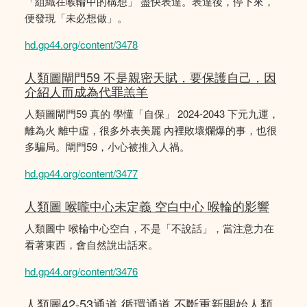
「組織在喉輪中的構想」 盡快表達。表達後，停下來，
便發現「未必想做」。
hd.gp44.org/content/3478
人類圖閘門59 不是親密天賦，要保護自己，因
介紹人而成為代罪羔羊
人類圖閘門59 真的 學懂「自保」 2024-2043 下元九運，
離為火 離中虛，很多外表美麗 內裡敗壞爛爆的事，也很
多騙局。閘門59，小心被推入人禍。
hd.gp44.org/content/3477
人類圖 喉嚨中心未定義 空白中心 喉輪的影響
人類圖中 喉輪中心空白，不是「不說話」，當注意力在
看著東西，會自然說出話來。
hd.gp44.org/content/3476
人類圖42-53通道 循環通道 不斷重新開始人類