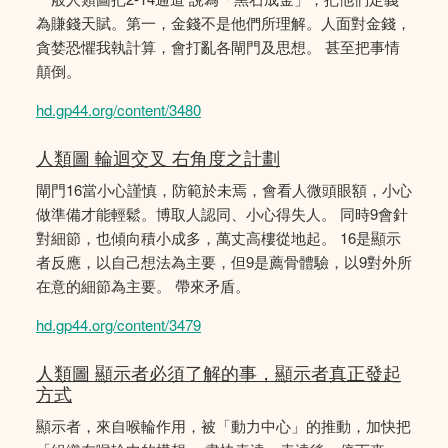
為賺錢天賦。第一，金錢不是他們所理解。人面對金錢，
貪婪恐懼我執計算，會打亂各閘門及思想。 甚至把事情
顛倒。
hd.gp44.org/content/3480
人類圖 輪迴交叉 右角度之計劃
閘門16當小心謹慎，防範於未焉，會看人微頭眼額，小心
做準備才能輕鬆。博取人認同、小心得失人。 同時9會針
對細節，也傾向積小成多，萬丈高樓從地起。 16是顯示
者反應，以自己想法為主要，但9是薦骨體驗，以9對外所
在意的細節為主要。 帶來矛盾。
hd.gp44.org/content/3479
人類圖 顯示者必須了解的事，顯示者真正發起
方式
顯示者，來自喉輪作用，被「動力中心」的推動，加快把