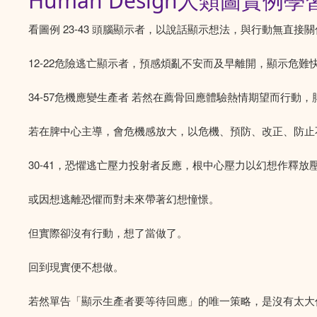
Human Design人類圖
看圖例 23-43 頭腦顯示者，以說話顯示想法，與行動無直接
12-22危險逃亡顯示者，預感煩亂不安而及早離開，顯示危難
34-57危機應變生產者 若然在薦骨回應體驗熱情期望而行
若在脾中心主導，會危機感放大，以危機、預防、改正、防止
30-41，恐懼逃亡壓力投射者反應，根中心壓力以幻想作釋
或因想逃離恐懼而對未來帶著幻想憧憬。
但實際卻沒有行動，想了當做了。
回到現實便不想做。
若然單告「顯示生產者要等待回應」的唯一策略，是沒有太大