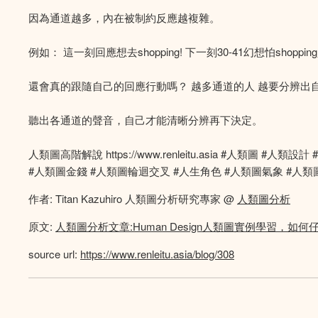
因為通道越多，內在被制約反應越複雜。
例如： 這一刻回應想去shopping! 下一刻30-41幻想怕shop
還會真的跟隨自己的回應行動嗎？ 越多通道的人 越要分辨出
聽出各通道的聲音，自己才能清晰分辨再下決定。
人類圖高階解說 https://www.renleitu.asia #人類
#人類圖金錢 #人類圖輪迴交叉 #人生角色 #人類圖氣象 #人類圖
作者: Titan Kazuhiro 人類圖分析研究專家 @
人類圖分析
原文:
人類圖分析文章:Human Design人類圖實例學習，
source url:
https://www.renleitu.asia/blog/308