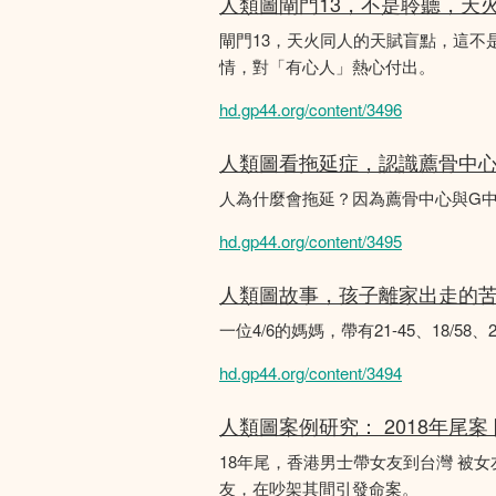
人類圖閘門13，不是聆聽，天
閘門13，天火同人的天賦盲點，這
情，對「有心人」熱心付出。
hd.gp44.org/content/3496
人類圖看拖延症，認識薦骨中
人為什麼會拖延？因為薦骨中心與G
hd.gp44.org/content/3495
人類圖故事，孩子離家出走的
一位4/6的媽媽，帶有21-45、18/5
hd.gp44.org/content/3494
人類圖案例研究： 2018年尾案
18年尾，香港男士帶女友到台灣 被
友，在吵架其間引發命案。