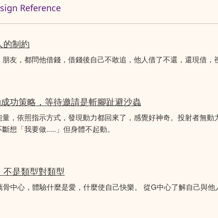
n Reference
人的制約
、朋友，都問他借錢，借錢後自己不敢追，他人借了不還，還現借，
動成功策略，等待邀請是斬腳趾避沙蟲
能量，依照指示方式，發現動力都回來了，感覺好神奇。投射者無動
想「我要做.....」但身體不起動。
分析，不是類型對類型
薦骨中心，體驗什麼是愛，什麼使自己快樂。 從G中心了解自己與他