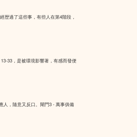
們經歴過了這些事，有些人在第4階段，
13-33，是被環境影響著，有感而發便
答應人，隨意又反口。閘門3 - 萬事俱備