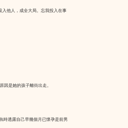
投入他人，成全大局。忘我投入在事
們求助，原因是她的孩子離街出走。
爭執時透露自己早幾個月已懷孕是前男