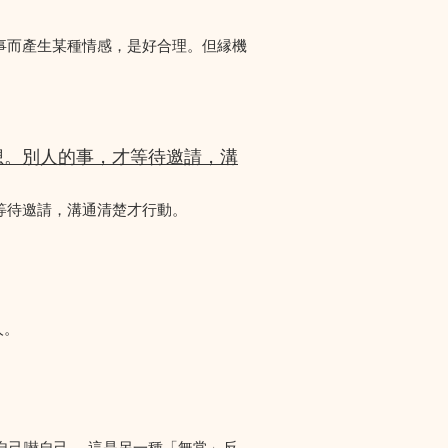
事而產生某種情感，是好合理。但縁機
想。別人的事，才等待邀請，溝
等待邀請，溝通清楚才行動。
人。
自己嚇自己。 這是另一種「無常」反