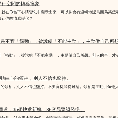
平行空間的轉移換象
，就在你當下心情變化中顯示出來。可以你會有邏輯地認為因爲某些
激到你的情感變化？
，是不宜「衝動」，被說錯「不能主動」，主動做自己所
宜「衝動」，被說錯「不能主動」，主動做自己所想。別人的事，才
是主動由心的領䄂，別人不信也堅持。
動由心的領䄂，別人不信也堅持。不要盲從等待邀請。領袖是主動引領他
常通道，35想快求新鮮，36容易驚訝恐慌。
變無常。36小事大驚小怪，小問題說得嚴重，好像常常有災禍，其實