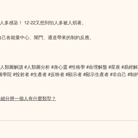
ping人多感染！ 12-22又想到怕人多被人煩著。
自己各能量中心、閘門、通道帶來的制約反應。
圖 #人類設計 #人類圖解讀 #人類圖分析 #身心靈 #性格學 #命理解盤 #星
學院 #投射者 #生產者 #反映者 #顯示者 #顯示生產者 #非自己 #制
如何仔細分辨一個人有什麼類型？