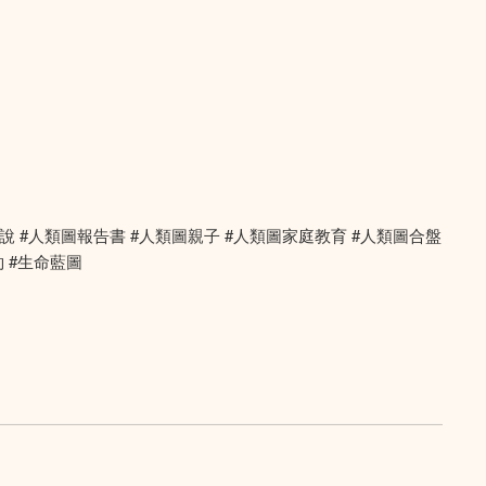
座 #易經解說 #人類圖報告書 #人類圖親子 #人類圖家庭教育 #人類圖合盤
約 #生命藍圖