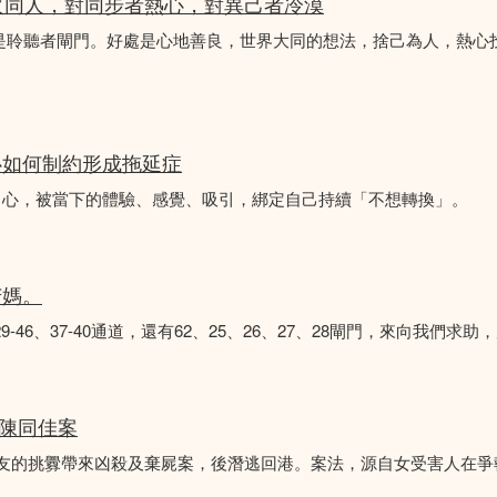
火同人，對同步者熱心，對異己者冷漠
不是聆聽者閘門。好處是心地善良，世界大同的想法，捨己為人，熱心
心如何制約形成拖延症
中心，被當下的體驗、感覺、吸引，綁定自己持續「不想轉換」。
苦媽。
8、29-46、37-40通道，還有62、25、26、27、28閘門，來向我
 陳同佳案
女友的挑釁帶來凶殺及棄屍案，後潛逃回港。案法，源自女受害人在