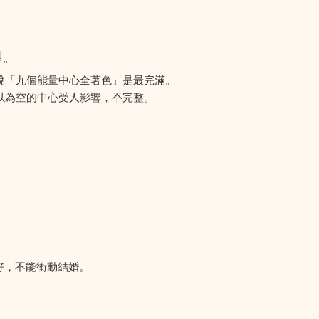
型。
說「九個能量中心全著色」是最完滿。
為空的中心受人影響，𣎴完整。
好，不能衝動結婚。