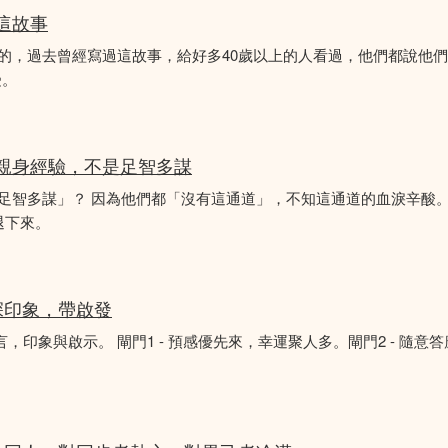
似這故事
故事的，過去曾經寫過這故事，給好多40歲以上的人看過，他們都說他
受。
的親身經驗，不是足智多謀
「足智多謀」？ 因為他們都「沒有這通道」，不知這通道的血淚辛酸。
退下來。
深印象，帶啟發
言，印象與啟示。 閘門1 - 預感優先來，幸運聚人多。閘門2 - 隨意