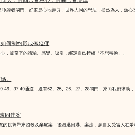
不是聆聽者閘門。好處是心地善良，世界大同的想法，捨己為人，熱心
心如何制約形成拖延症
中心，被當下的體驗、感覺、吸引，綁定自己持續「不想轉換」。
苦媽。
8、29-46、37-40通道，還有62、25、26、27、28閘門，來向我
 陳同佳案
女友的挑釁帶來凶殺及棄屍案，後潛逃回港。案法，源自女受害人在