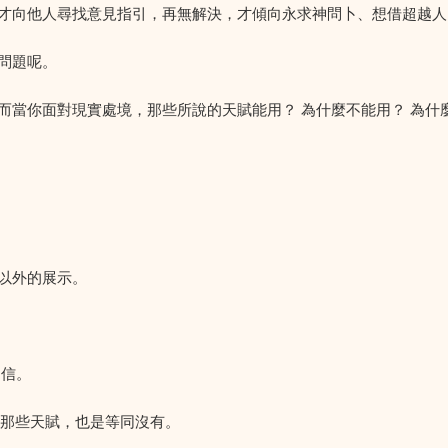
才向他人尋找意見指引，再無解決，才傾向永求神問卜、想借超越人
問題呢。
當你面對現實處境，那些所說的天賦能用？ 為什麼不能用？ 為什麼
以外的展示。
相信。
信那些天賦，也是等同沒有。