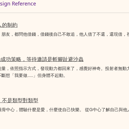
n Reference
人的制約
、朋友，都問他借錢，借錢後自己不敢追，他人借了不還，還現借，
動成功策略，等待邀請是斬腳趾避沙蟲
能量，依照指示方式，發現動力都回來了，感覺好神奇。投射者無動
想「我要做.....」但身體不起動。
分析，不是類型對類型
薦骨中心，體驗什麼是愛，什麼使自己快樂。 從G中心了解自己與他