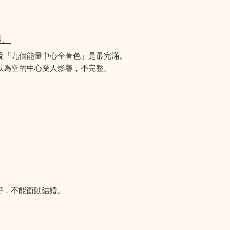
型。
說「九個能量中心全著色」是最完滿。
為空的中心受人影響，𣎴完整。
好，不能衝動結婚。