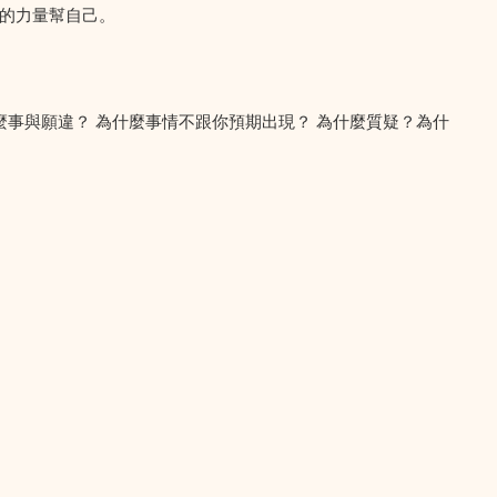
的力量幫自己。
事與願違？ 為什麼事情不跟你預期出現？ 為什麼質疑？為什