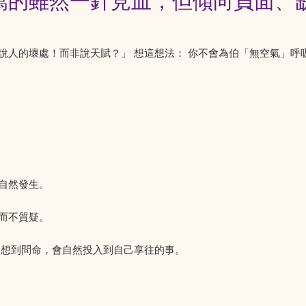
寫的雖然一針見血，但傾向負面、
說人的壞處！而非說天賦？」 想這想法： 你不會為伯「無空氣」呼
自然發生。
而不質疑。
會想到問命，會自然投入到自己享往的事。