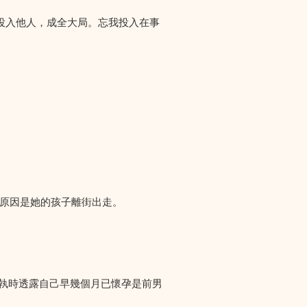
投入他人，成全大局。忘我投入在事
們求助，原因是她的孩子離街出走。
爭執時透露自己早幾個月已懷孕是前男