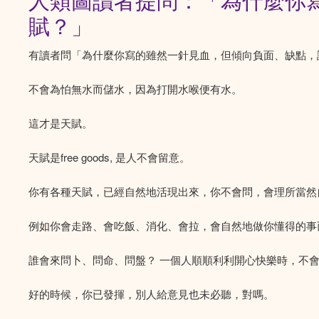
人類圖讀者提問：「為什麼你
賦？」
有讀者問「為什麼你寫的雖然一針見血，但傾向負面、缺點，
不會為怕無水而儲水，因為打開水喉便有水。
這才是天賦。
天賦是free goods, 是人不會留意。
你有各種天賦，已經自然地活現出來，你不會問，會理所當然
例如你會走路、會吃飯、消化、會拉，會自然地做你懂得的事
誰會來問卜、問命、問盤？ 一個人順順利利開心快樂時，不
好的時候，你已發揮，別人給意見也未必聽，對嗎。