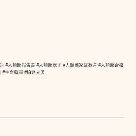
座 #易經解說 #人類圖報告書 #人類圖親子 #人類圖家庭教育 #人類圖合盤
約 #生命藍圖 #輪迴交叉