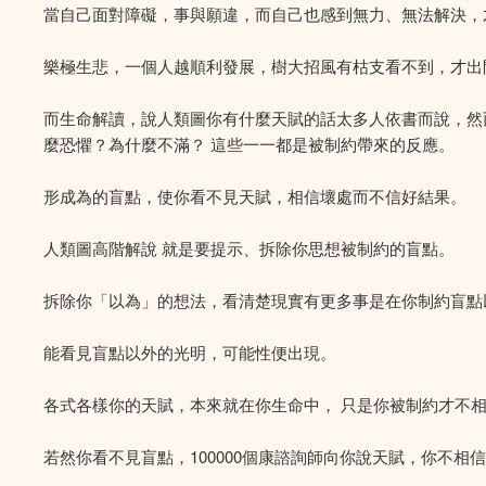
當自己面對障礙，事與願違，而自己也感到無力、無法解決，
樂極生悲，一個人越順利發展，樹大招風有枯支看不到，才出
而生命解讀，說人類圖你有什麼天賦的話太多人依書而說，然而
麼恐懼？為什麼不滿？ 這些一一都是被制約帶來的反應。
形成為的盲點，使你看不見天賦，相信壞處而不信好結果。
人類圖高階解說 就是要提示、拆除你思想被制約的盲點。
拆除你「以為」的想法，看清楚現實有更多事是在你制約盲點
能看見盲點以外的光明，可能性便出現。
各式各樣你的天賦，本來就在你生命中， 只是你被制約才不
若然你看不見盲點，100000個康諮詢師向你說天賦，你不相