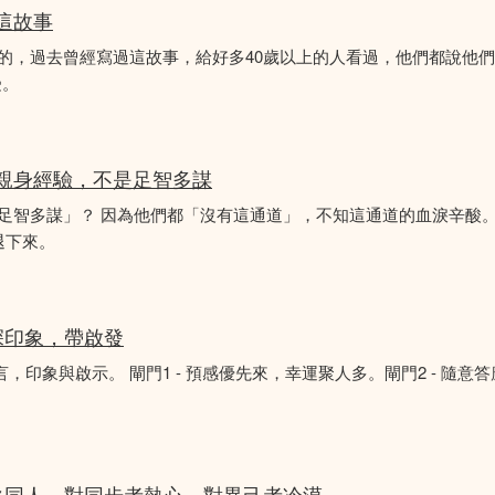
似這故事
故事的，過去曾經寫過這故事，給好多40歲以上的人看過，他們都說他
受。
的親身經驗，不是足智多謀
「足智多謀」？ 因為他們都「沒有這通道」，不知這通道的血淚辛酸。
退下來。
深印象，帶啟發
言，印象與啟示。 閘門1 - 預感優先來，幸運聚人多。閘門2 - 隨意
火同人，對同步者熱心，對異己者冷漠