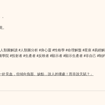
」。
見。
圖 #人類設計 #人類圖解讀 #人類圖分析 #身心靈 #性格學 #命理解盤 #星
學院 #投射者 #生產者 #反映者 #顯示者 #顯示生產者 #非自己 #制
一針見血，但傾向負面、缺點，說人的壞處！而非說天賦？」